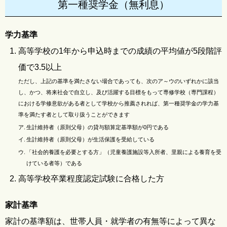
第一種奨学金（無利息）
学力基準
高等学校の1年から申込時までの成績の平均値が5段階評
価で3.5以上
ただし、上記の基準を満たさない場合であっても、次のア～ウのいずれかに該当
し、かつ、将来社会で自立し、及び活躍する目標をもって専修学校（専門課程）
における学修意欲がある者として学校から推薦されれば、第一種奨学金の学力基
準を満たす者として取り扱うことができます
ア.
生計維持者（原則父母）の貸与額算定基準額が0円である
イ.
生計維持者（原則父母）が生活保護を受給している
ウ.
「社会的養護を必要とする方」（児童養護施設等入所者、里親による養育を受
けている者等）である
高等学校卒業程度認定試験に合格した方
家計基準
家計の基準額は、世帯人員・就学者の有無等によって異な