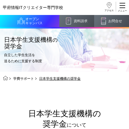
甲府情報ITクリエイター
専門学校
アクセス
オープン
資料請求
お問合せ
キャンパス
日本学生支援機構
の
奨学金
自立した学生生活を
送るために支援する制度
学費サポート
日本学生支援機構の奨学金
日本学生支援機構の
奨学金
について