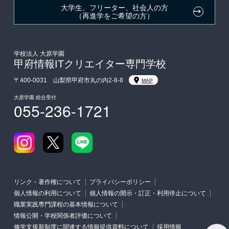
大学生・短期大学生特別入学
大学生、フリーター、社会人の方
（再進学をご希望の方）
学費
東京経営大学への3年次編入学
学校法人 大原学園
甲府情報ITクリエイター専門学校
入学前のお勧め学習システム
〒400-0031 山梨県甲府市丸の内2-8-8
MAP
大原学園 総合受付
055-236-1721
大学・短期大学・公務員併願制度
リンク・著作権について
プライバシーポリシー
個人情報の利用について
個人情報の開示・訂正・利用停止について
職業実践専門課程の基本情報について
情報公開・学校関係者評価について
修学支援新制度に関連する情報提供資料について
採用情報