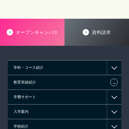
オープンキャンパス
資料請求
学科・コース紹介
←
教育実績紹介
情報IT系
学費サポート
ゲーム系
入学案内
東京経営大学 学士取得コース
高等教育の修学支援新制度
学校紹介
日本学生支援機構の奨学金
一般入学