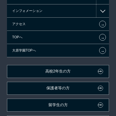
インフォメーション
国の教育ローン
AO入学
在校生からあなたへ
←
アクセス
提携教育ローン
指定校推薦入学
夢を叶えた先輩たち
お知らせ・新着情報
←
TOPへ
新聞奨学生
指定校自己推薦入学
施設・研修所
在校生へのお知らせ
←
大原学園TOPへ
試験による特待生制度
特別推薦入学
学生寮・マンションのご案内
各種証明書の発行ご希望の方
資格・クラブ活動による特待生制度
推薦入学
大原の資格サポート制度
卒業生の方（2019年3月以降の卒業生）
高校2年生の方
ボランティア・クラブ・
大原学園グループ案内
採用ご担当の方
生徒会活動推薦入学
保護者等の方
自己推薦入学
在校生・卒業生紹介推薦入学
留学生の方