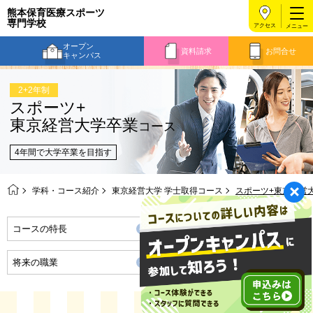
熊本保育医療スポーツ
専門学校
アクセス
オープン
資料請求
お問合せ
キャンパス
2+2年制
スポーツ+
東京経営大学卒業
コース
4年間で大学卒業を目指す
学科・コース紹介
東京経営大学 学士取得コース
スポーツ+東京経営
コースの特長
モデルプラン
将来の職業
卒業までの流れ