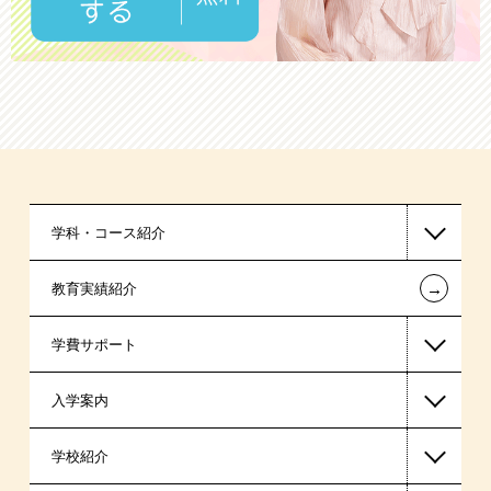
学科・コース紹介
←
教育実績紹介
医療事務系
学費サポート
保育士・幼稚園教諭系
入学案内
スポーツ系
高等教育の修学支援新制度
学校紹介
日本学生支援機構の奨学金
一般入学