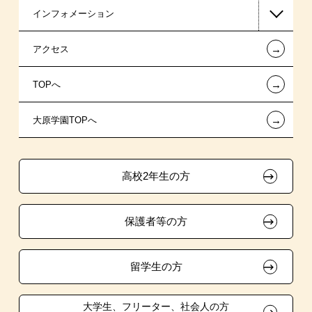
インフォメーション
国の教育ローン
指定校推薦入学
在校生からあなたへ
←
アクセス
提携教育ローン
特別推薦入学
夢を叶えた先輩たち
お知らせ・新着情報
←
TOPへ
保育士修学資金貸付制度
推薦入学
施設・研修所
在校生へのお知らせ
ボランティア・クラブ・
←
大原学園TOPへ
専門実践教育訓練給付金制度
学生寮・マンションのご案内
各種証明書の発行ご希望の方
生徒会活動推薦入学
試験による特待生制度
自己推薦入学
大原の資格サポート制度
卒業生の方（2019年3月以降の卒業生）
高校2年生の方
資格・クラブ活動による特待生制度
在校生・卒業生紹介推薦入学
大原学園グループ案内
採用ご担当の方
保護者等の方
大学生・短期大学生特別入学
学費
留学生の方
東京経営大学への3年次編入学
大学生、フリーター、社会人の方