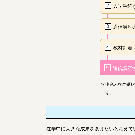
2
入学手続
3
通信講座
4
教材到着
5
通信講座
※
申込み後の選択
す。
在学中に大きな成果をあげたいと考えて