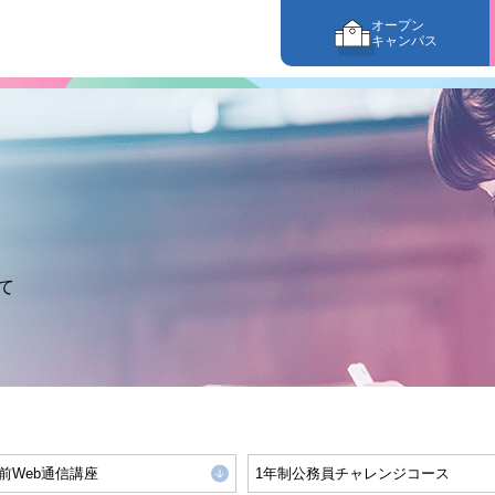
オープン
キャンパス
て
前Web通信講座
1年制公務員
チャレンジコース