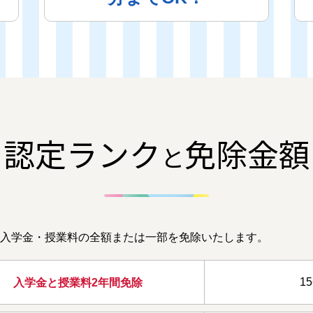
認定ランク
免除金額
と
入学金・授業料の全額または一部を免除いたします。
1
入学金と授業料
2年間免除