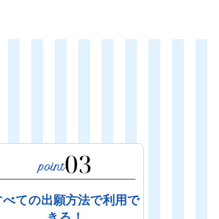
03
すべての出願方法で利用で
きる！