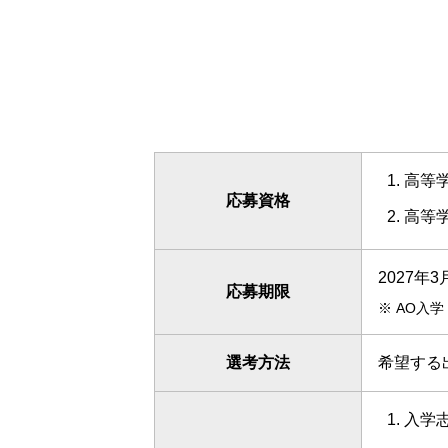
高等学
応募資格
高等
2027年
応募期限
※
AO入学
選考方法
希望する
入学