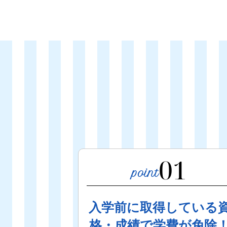
01
入学前に取得している
格・成績で学費が免除