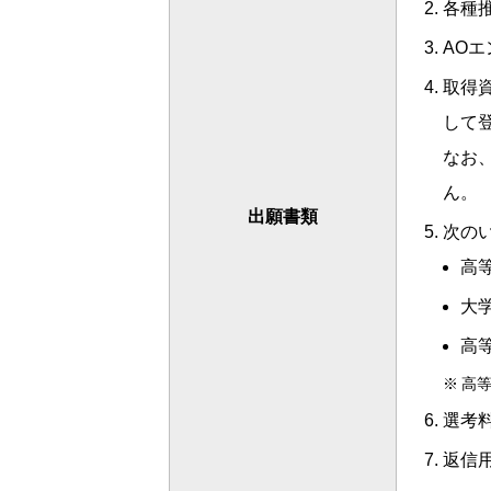
各種
AO
取得
して
なお
ん。
出願書類
次の
高
大
高
※
高
選考
返信用