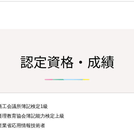
認定資格・成績
商工会議所簿記検定1級
経理教育協会簿記能力検定上級
産業省応用情報技術者