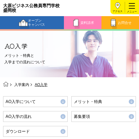
大原ビジネス公務員専門学校
盛岡校
アクセス
オープン
資料請求
お問合せ
キャンパス
AO入学
メリット・特典と
入学までの流れについて
入学案内
AO入学
AO入学について
メリット・特典
AO入学の流れ
募集要項
ダウンロード