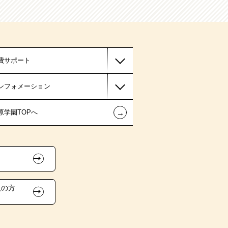
費サポート
ンフォメーション
←
原学園TOPへ
人の方
）