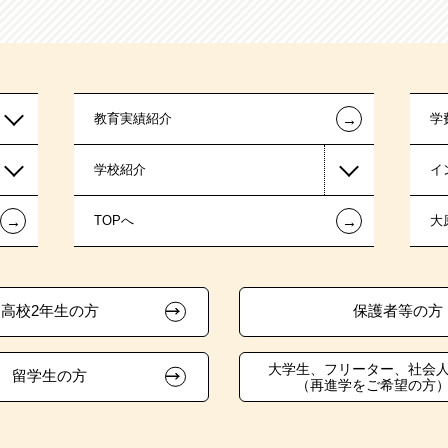
←
教育実績紹介
学
学校紹介
イ
←
←
TOPへ
大
高校2年生の方
保護者等の方
大学生、フリーター、社会
留学生の方
（再進学をご希望の方