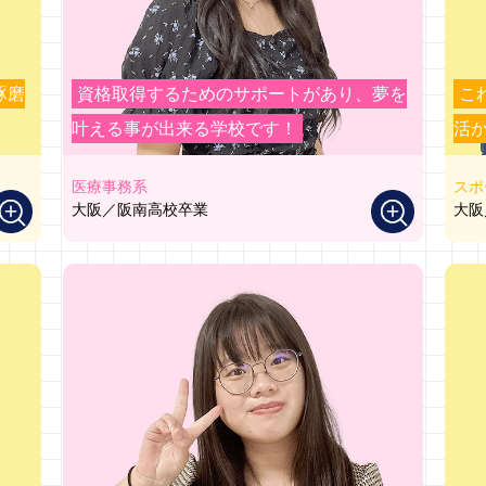
琢磨
資格取得するためのサポートがあり、夢を
こ
叶える事が出来る学校です！
活
医療事務系
スポ
大阪／阪南高校卒業
大阪