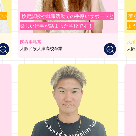
てい
検定試験や就職活動での手厚いサポートと
夢
楽しい行事が詰まった学校です！
よう
医療事務系
スポ
大阪／泉大津高校卒業
大阪