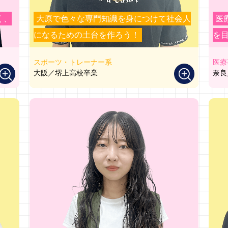
く、
大原で色々な専門知識を身につけて社会人
医
になるための土台を作ろう！
を
スポーツ・トレーナー系
医療
大阪／堺上高校卒業
奈良