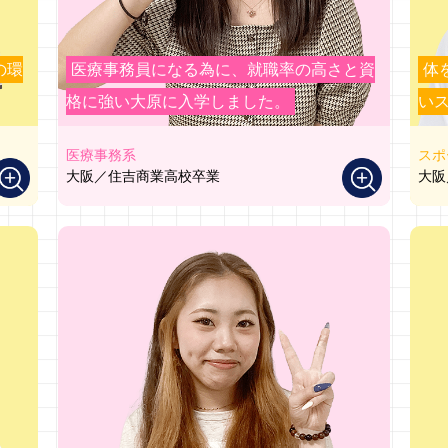
の環
医療事務員になる為に、就職率の高さと資
体
格に強い大原に入学しました。
い
医療事務系
スポ
大阪／住吉商業高校卒業
大阪