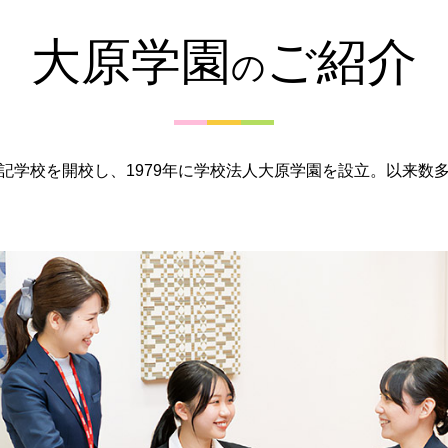
大原学園
ご紹介
の
簿記学校を開校し、1979年に学校法人大原学園を設立。以来