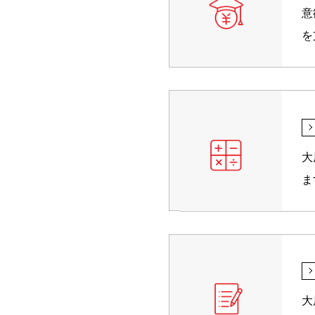
意
を
大
ま
大