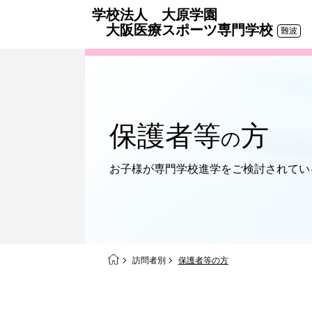
学校法人 大原学園
大阪医療スポーツ専門学校
難波
保護者等
方
の
お子様が専門学校進学を
ご検討されてい
訪問者別
保護者等の方