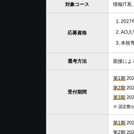
対象コース
情報IT
202
AO
応募資格
本校
選考方法
面接によ
第1期
20
第2期
20
受付期間
第3期
20
※
認定数
第1期
20
第2期
20