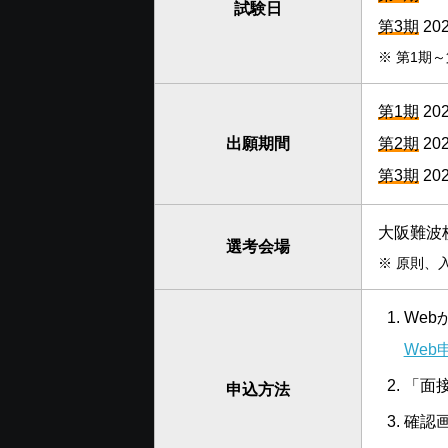
試験日
第3期
20
※
第1期
第1期
20
出願期間
第2期
20
第3期
20
大阪難波
選考会場
※
原則、
We
Web
「面
申込方法
確認