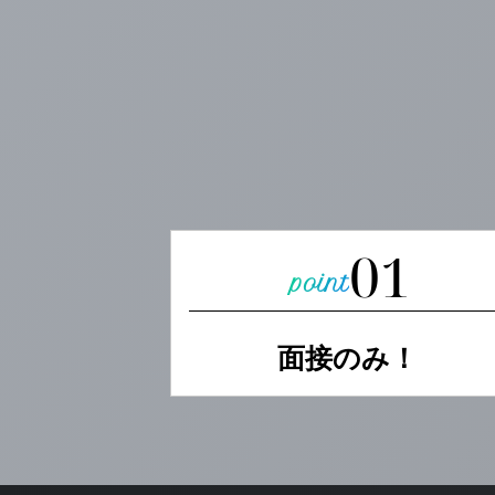
01
面接のみ
！