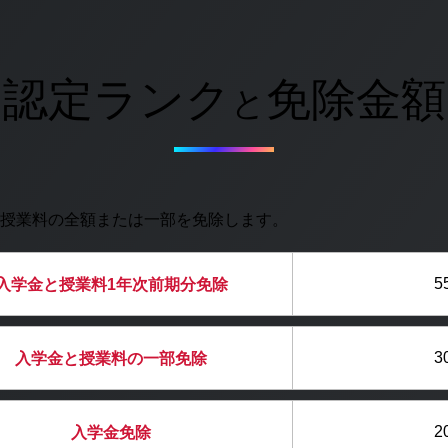
認定ランク
免除金額
と
授業料の全額または一部を免除します。
5
入学金と授業料
1年次前期分免除
3
入学金と授業料の
一部免除
2
入学金免除