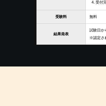
受付
受験料
無料
試験日か
結果発表
※
認定さ