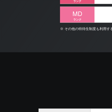
ランク
MD
ランク
※
その他の特待生制度も利用す