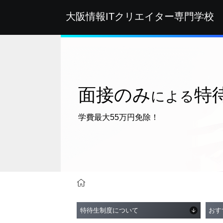
大阪情報ITクリエイター
専門学校
面接のみ
特
による
学費最大55万円免除！
学費サポート
面接のみによる特待生制度
特待生制度について
おす