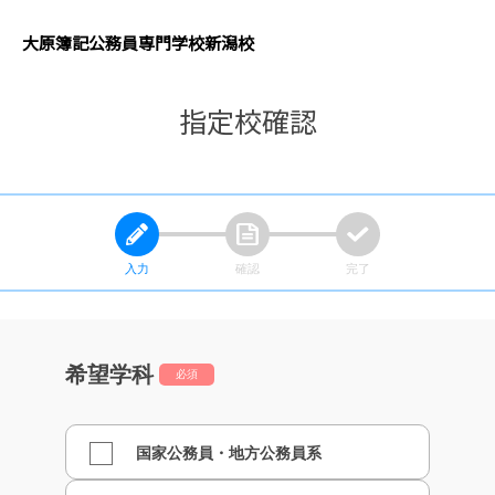
大原簿記公務員専門学校
新潟校
指定校確認
入力
確認
完了
希望学科
必須
国家公務員・地方公務員系