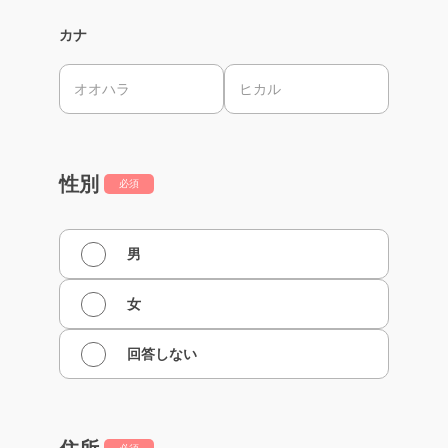
カナ
性別
必須
男
女
回答しない