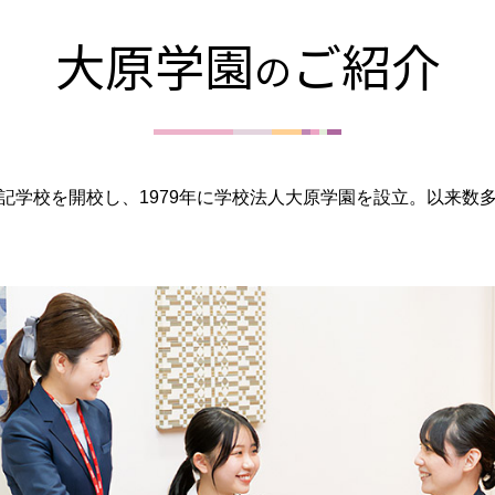
大原学園
ご紹介
の
簿記学校を開校し、1979年に学校法人大原学園を設立。以来