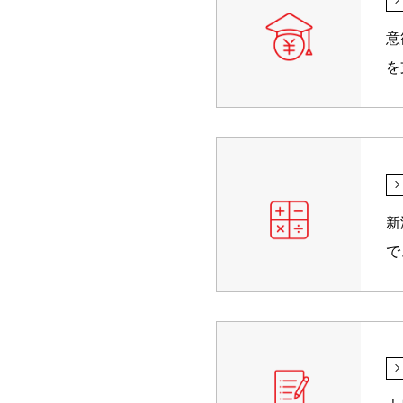
意
を
新
で