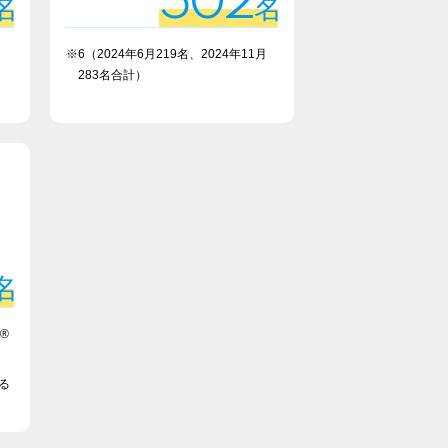
502
名
名
※6（2024年6月219名、2024年11月
283名合計）
名
t®
ける