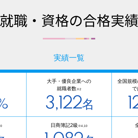
就職・資格の合格実
実績一覧
大手・優良企業への
全国規模
就職者数
で
※2
3,122
1
%
名
日商簿記2級
10
※4,10