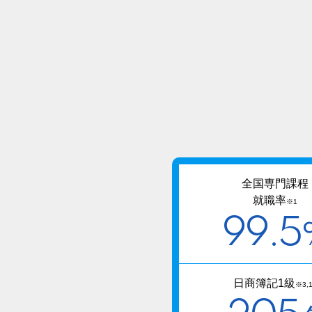
全国専門課程
就職率
※1
99.5
日商簿記1級
※3,