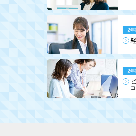
2年
2年
コ