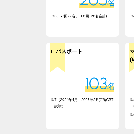
205
名
※3(167回77名、168回128名合計)
※
ITパスポート
(
103
名
※7（2024年4月～2025年3月実施CBT
※
試験）
※