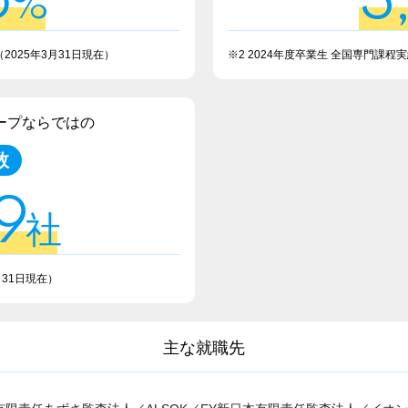
5
3
%
（2025年3月31日現在）
※2 2024年度卒業生 全国専門課程
ープならではの
数
9
社
月31日現在）
主な就職先