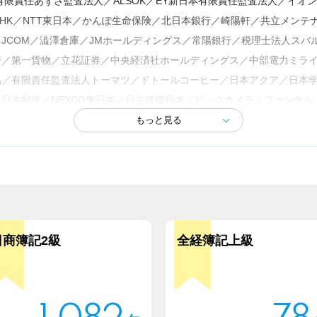
／有限責任あずさ監査法人／ALSOK／EY新日本有限責任監査法人／イ
MC／NHK／NTT東日本／かんぽ生命保険／北日本銀行／崎陽軒／共立メ
JCOM／澁澤倉庫／JMホールディングス／常陽銀行／税理士法人スバ
／第一貨物／立花証券／中央経済社ホールディングス／中部電力ミライ
品／有限責任監査法人トーマツ／ドトールコーヒー／日本アクア／日本
日本郵便／NEXCO東日本／日立建機日本／ビックカメラ／ファンケ
動産商業マネジメント／三越伊勢丹／三菱地所ホテルズ＆リゾーツ／三
ン／横浜信用金庫／ヨドバシカメラ／レオパレス21／ワールドグルー
日商簿記2級
全経簿記上級