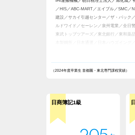
IHI運搬機械／朝日税理士法人／旭化成
／HIS／ABC-MART／エイブル／S
建設／サカイ引越センター／ザ・パック／
ルドワイド／セーレン／泉州電業／全日警
東武トップツアーズ／東北銀行／東和薬
本製鋼所／日本通運／日本ハウズイング／
谷化学工業／みずほファクター／三井不
田生命保険／ヤナセ／山形銀行／山崎製パ
（2024年度卒業生 首都圏・東北専門課程実績）
日商簿記1級