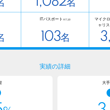
1,082
名
名
ITパスポート
マイクロ
※7,10
ャリス
103
3
名
名
実績の詳細
程
大手