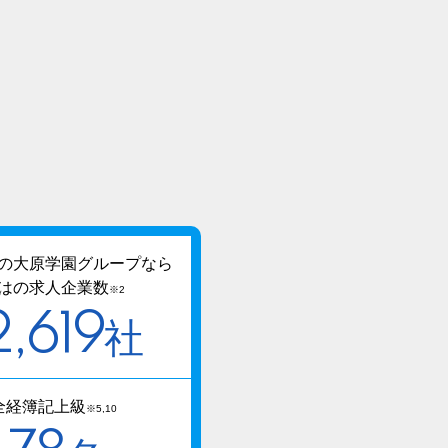
績
の大原学園グループなら
はの求人企業数
※2
2,619
社
全経簿記上級
※5,10