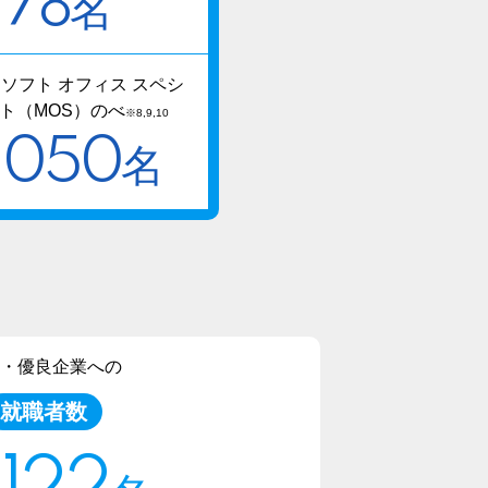
78
名
ソフト オフィス スペシ
ト（MOS）のべ
※8,9,10
,050
名
・優良企業への
就職者数