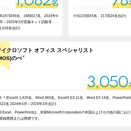
1,082
78
名
4(167回49名、168回17名、2024年4
※5(215回54名、217回24名合計)
月～2025年3月実施ネット試験等
1,016名合計)
マイクロソフト オフィス スペシャリスト
＊
MOS)のべ
3,050
8 ＊(Excel® 1,420名、Word 983名、Excel® EX 11名、Word EX 14名、PowerPoin
622名 2024年4月～2025年3月合計)
9 Excel、PowerPointは、米国Microsoft Corporationの米国およびその他の国にお
登録商標または商標です。