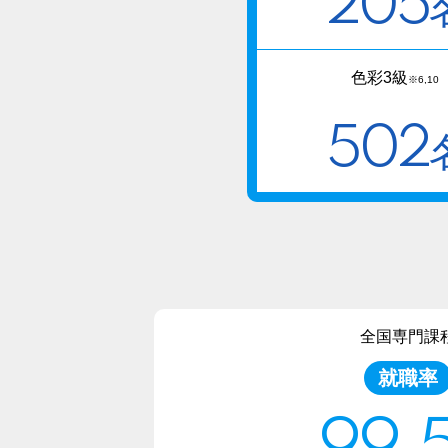
205
色彩3級
※6,10
502
全国専門課
就職率