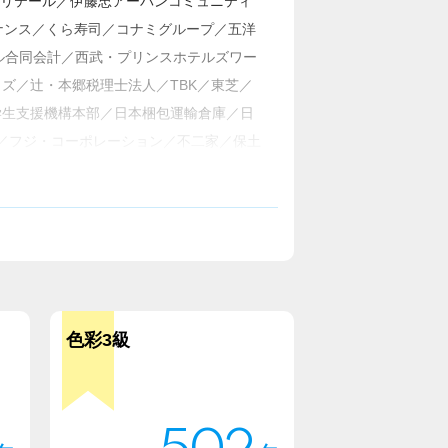
オンリテール／伊藤忠アーバンコミュニティ
ンテナンス／くら寿司／コナミグループ／五洋
ル合同会計／西武・プリンスホテルズワー
ズ／辻・本郷税理士法人／TBK／東芝／
学生支援機構本部／日本梱包運輸倉庫／日
ル／フジ・コーポレーション／不二家／保土
菱製紙／ミマキエンジニアリング／明治安
プ
他多数
色彩3級