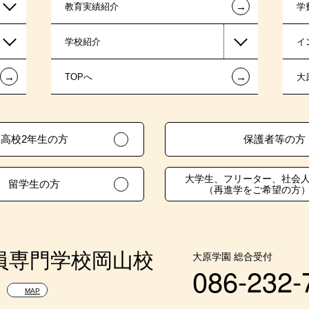
←
教育実績紹介
学
学校紹介
イ
←
←
TOPへ
大
高校2年生の方
保護者等の方
大学生、フリーター、社会
留学生の方
（再進学をご希望の方
員専門学校岡山校
大原学園 総合受付
086-232-
MAP