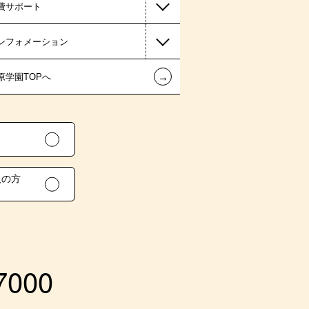
費サポート
ンフォメーション
←
原学園TOPへ
人の方
）
7000