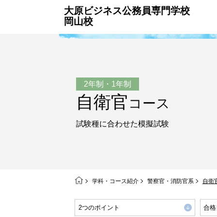
大原ビジネス公務員専門学校
岡山校
2年制・1年制
自衛官
コース
試験種に合わせた模擬試験
学科・コース紹介
警察官・消防官系
自衛
2つのポイント
合格