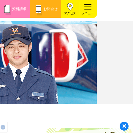
資料請求
お問合せ
アクセス