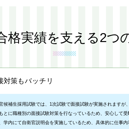
合格実績を支える
2つ
接対策もバッチリ
官候補生採用試験では、1次試験で面接試験が実施されますが
もとに職種別の面接試験対策を行なっているため、安心して受
、学内にて自衛官説明会を実施しているため、具体的に仕事内