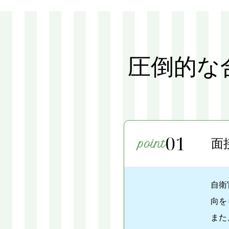
圧倒的な
01
面
自衛
向を
また