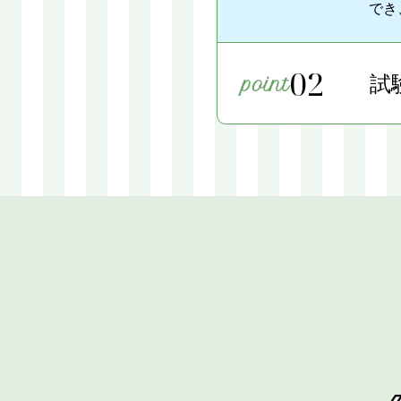
でき
02
試