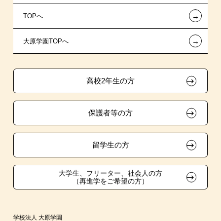
←
TOPへ
新聞奨学生
指定校自己推薦入学
施設・研修所
在校生へのお知らせ
←
大原学園TOPへ
保育士修学資金貸付制度
特別推薦入学
学生寮・マンションのご案内
各種証明書の発行ご希望の方
試験による特待生制度
推薦入学
大原の資格サポート制度
卒業生の方（2019年3月以降の卒業生）
高校2年生の方
ボランティア・クラブ・
資格・クラブ活動による特待生制度
大原学園グループ案内
採用ご担当の方
生徒会活動推薦入学
保護者等の方
自己推薦入学
在校生・卒業生紹介推薦入学
留学生の方
大学生・短期大学生特別入学
大学生、フリーター、社会人の方
（再進学をご希望の方）
学費
短期大学との併修
学校法人 大原学園