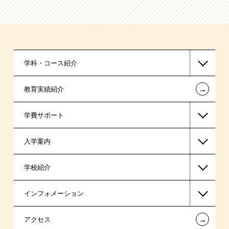
学科・コース紹介
←
教育実績紹介
医療事務系
学費サポート
保育士・幼稚園教諭系
入学案内
高等教育の修学支援新制度
学校紹介
日本学生支援機構の奨学金
一般入学
インフォメーション
国の教育ローン
AO入学
在校生からあなたへ
←
アクセス
提携教育ローン
指定校推薦入学
夢を叶えた先輩たち
お知らせ・新着情報