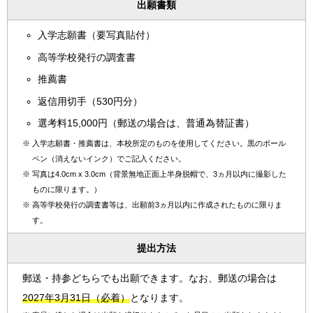
出願書類
入学志願書（要写真貼付）
高等学校発行の調査書
推薦書
返信用切手（530円分）
選考料15,000円（郵送の場合は、普通為替証書）
※
入学志願書・推薦書は、本校所定のものを使用してください。黒のボール
ペン（消えないインク）でご記入ください。
※
写真は4.0cm x 3.0cm（背景無地正面上半身脱帽で、3ヵ月以内に撮影した
ものに限ります。）
※
高等学校発行の調査書等は、出願前3ヵ月以内に作成されたものに限りま
す。
提出方法
郵送・持参どちらでも出願できます。なお、郵送の場合は
2027年3月31日（必着）
となります。