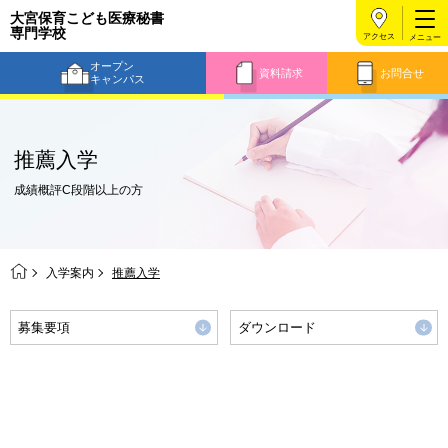
大宮保育こども医療秘書
専門学校
アクセス
オープン
資料請求
お問合せ
キャンパス
推薦入学
成績概評C段階以上の方
入学案内
推薦入学
募集要項
ダウンロード