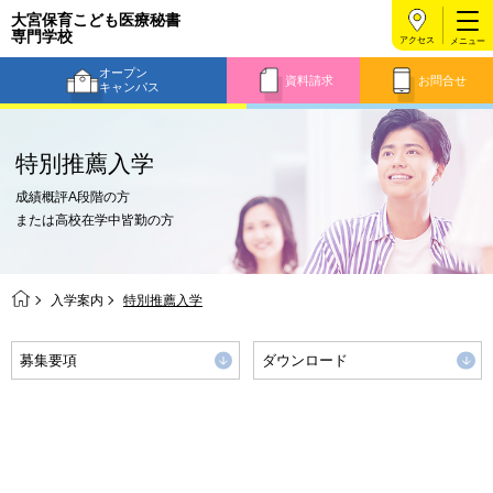
大宮保育こども医療秘書
専門学校
アクセス
オープン
資料請求
お問合せ
キャンパス
特別推薦入学
成績概評A段階の方
または高校在学中皆勤の方
入学案内
特別推薦入学
募集要項
ダウンロード