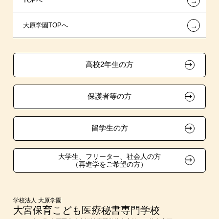
←
TOPへ
新聞奨学生
指定校自己推薦入学
施設・研修所
在校生へのお知らせ
←
大原学園TOPへ
保育士修学資金貸付制度
特別推薦入学
学生寮・マンションのご案内
各種証明書の発行ご希望の方
試験による特待生制度
推薦入学
大原の資格サポート制度
卒業生の方（2019年3月以降の卒業生）
高校2年生の方
ボランティア・クラブ・
資格・クラブ活動による特待生制度
大原学園グループ案内
採用ご担当の方
生徒会活動推薦入学
保護者等の方
自己推薦入学
在校生・卒業生紹介推薦入学
留学生の方
大学生・短期大学生特別入学
大学生、フリーター、社会人の方
（再進学をご希望の方）
学費
短期大学との併修
学校法人 大原学園
大宮保育こども医療秘書専門学校