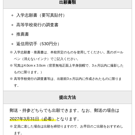
出願書類
入学志願書（要写真貼付）
高等学校発行の調査書
推薦書
返信用切手（530円分）
※
入学志願書・推薦書は、本校所定のものを使用してください。黒のボール
ペン（消えないインク）でご記入ください。
※
写真は4.0cm x 3.0cm（背景無地正面上半身脱帽で、3ヵ月以内に撮影した
ものに限ります。）
※
高等学校発行の調査書等は、出願前3ヵ月以内に作成されたものに限りま
す。
提出方法
郵送・持参どちらでも出願できます。なお、郵送の場合は
2027年3月31日（必着）
となります。
※
定員に達した場合は出願を締切りますので、お早目のご出願をおすすめし
ます。