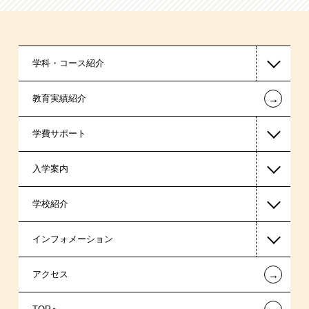
学科・コース紹介
←
教育実績紹介
医療事務系
学費サポート
保育士・幼稚園教諭系
入学案内
高等教育の修学支援新制度
学校紹介
日本学生支援機構の奨学金
一般入学
インフォメーション
国の教育ローン
AO入学
在校生からあなたへ
←
アクセス
提携教育ローン
指定校推薦入学
夢を叶えた先輩たち
お知らせ・新着情報