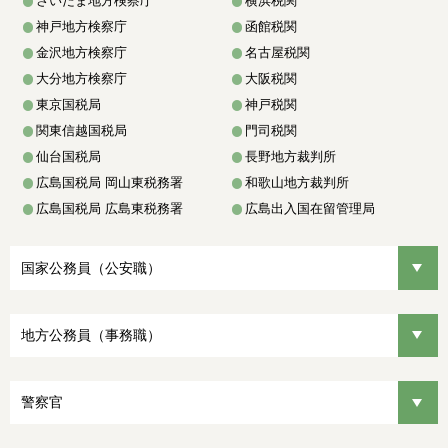
さいたま地方検察庁
横浜税関
神戸地方検察庁
函館税関
金沢地方検察庁
名古屋税関
大分地方検察庁
大阪税関
東京国税局
神戸税関
関東信越国税局
門司税関
仙台国税局
長野地方裁判所
広島国税局 岡山東税務署
和歌山地方裁判所
広島国税局 広島東税務署
広島出入国在留管理局
国家公務員（公安職）
地方公務員（事務職）
警察官