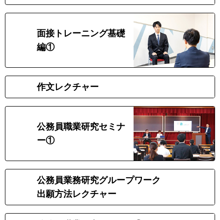
面接トレーニング基礎
7
月
編①
10
作文レクチャー
月
公務員職業研究セミナ
11
月
ー①
公務員業務研究グループワーク
1
月
出願方法レクチャー