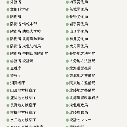
外務省
埼玉労働局
文部科学省
茨城労働局
防衛省
長野労働局
防衛省 情報本部
岩手労働局
防衛省 防衛大学校
山形労働局
防衛省 北海道防衛局
福井労働局
防衛省 東北防衛局
大分労働局
防衛省 中国四国防衛局
長野地方法務局
総務省 統計局
大分地方法務局
金融庁
北海道開発局
警察庁
東北地方整備局
消費者庁
関東地方整備局
山形地方検察庁
北陸地方整備局
盛岡地方検察庁
北海道農政事務所
長野地方検察庁
東北農政局
前橋地方検察庁
北陸農政局
水戸地方検察庁
統計センター