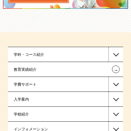
学科・コース紹介
←
教育実績紹介
国家公務員・地方公務員系
学費サポート
警察官・消防官系
入学案内
東京経営大学 学士取得コース
高等教育の修学支援新制度
学校紹介
日本学生支援機構の奨学金
一般入学
インフォメーション
国の教育ローン
AO入学
在校生からあなたへ