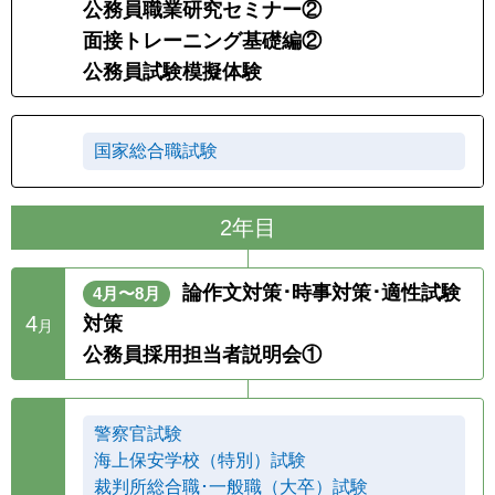
公務員職業研究セミナー②
2
面接トレーニング基礎編②
月
公務員試験模擬体験
3
国家総合職試験
月
2年目
論作文対策･時事対策･適性試験
4月〜8月
4
対策
月
公務員採用担当者説明会①
警察官試験
海上保安学校（特別）試験
裁判所総合職･一般職（大卒）試験