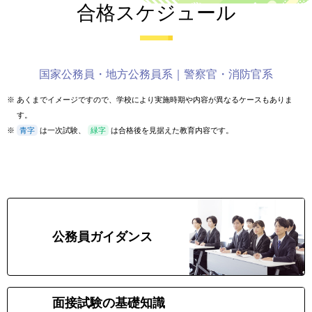
合格スケジュール
国家公務員・地方公務員系｜警察官・消防官系
※
あくまでイメージですので、学校により実施時期や内容が異なるケースもありま
す。
※
青字
は一次試験、
緑字
は合格後を見据えた教育内容です。
1年目
4
公務員ガイダンス
月
6
面接試験の基礎知識
月