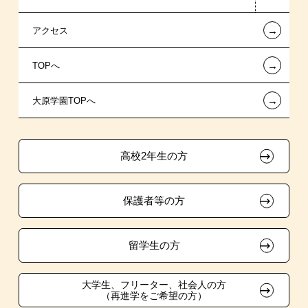
←
アクセス
提携教育ローン
指定校推薦入学
夢を叶えた先輩たち
お知らせ・新着情報
←
TOPへ
新聞奨学生
指定校自己推薦入学
施設・研修所
在校生へのお知らせ
←
大原学園TOPへ
試験による特待生制度
特別推薦入学
学生寮・マンションのご案内
各種証明書の発行ご希望の方
資格・クラブ活動による特待生制度
推薦入学
大原の資格サポート制度
卒業生の方（2019年3月以降の卒業生）
高校2年生の方
ボランティア・クラブ・
大原学園グループ案内
採用ご担当の方
生徒会活動推薦入学
保護者等の方
自己推薦入学
在校生・卒業生紹介推薦入学
留学生の方
大学生・短期大学生特別入学
大学生、フリーター、社会人の方
（再進学をご希望の方）