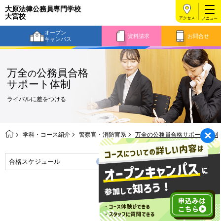
大原法律公務員専門学校
大宮校
アクセス
オープン
資料請求
お問合せ
キャンパス
万全
公務員合格
の
サポート体制
ライバルに差をつける
学科・コース紹介
警察官・消防官系
万全の公務員合格サポート体制
合格スケジュール
官公庁説明会