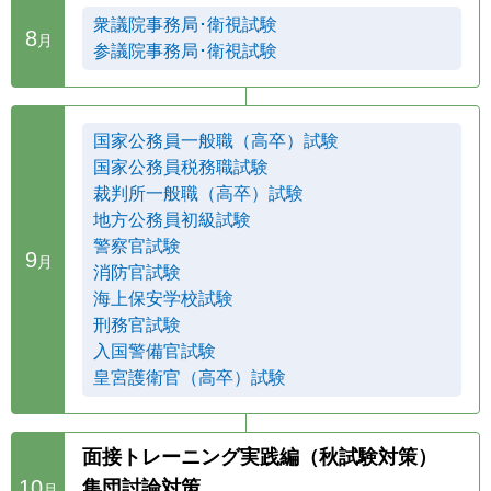
衆議院事務局･衛視試験
8
月
参議院事務局･衛視試験
国家公務員一般職（高卒）試験
国家公務員税務職試験
裁判所一般職（高卒）試験
地方公務員初級試験
警察官試験
9
月
消防官試験
海上保安学校試験
刑務官試験
入国警備官試験
皇宮護衛官（高卒）試験
面接トレーニング実践編（秋試験対策）
10
集団討論対策
月