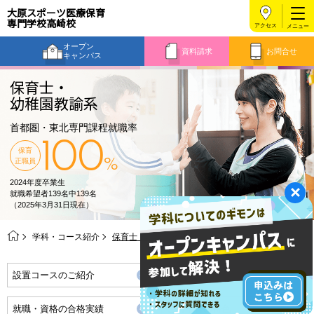
大原スポーツ医療保育
専門学校高崎校
アクセス
オープン
資料請求
お問合せ
キャンパス
保育士・
幼稚園教諭系
首都圏・東北専門課程就職率
100
保育
正職員
%
2024年度卒業生
就職希望者139名中139名
（2025年3月31日現在）
学科・コース紹介
保育士・幼稚園教諭系
設置コースのご紹介
8つのポイント
就職・資格の合格実績
この学科の特色