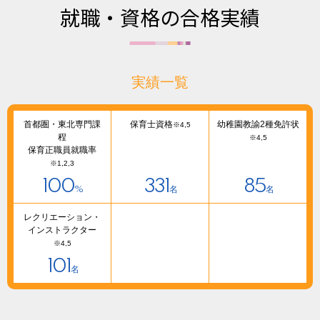
就職・資格の合格実績
実績一覧
首都圏・東北専門課
保育士資格
幼稚園教諭2種免許状
※4,5
程
※4,5
保育正職員就職率
※1,2,3
100
331
85
%
名
名
レクリエーション・
インストラクター
※4,5
101
名