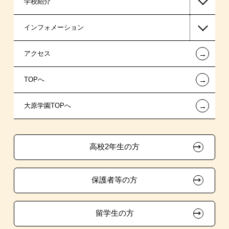
学校紹介
日本学生支援機構の奨学金
一般入学
インフォメーション
日本政策金融公庫（国の教育ローン）
AO入学制度
在校生からあなたへ
←
アクセス
提携教育ローン
指定校推薦入学
夢を叶えた先輩たち
お知らせ・新着情報
←
TOPへ
新聞奨学生
特別推薦入学
施設・研修所
在校生へのお知らせ
←
大原学園TOPへ
試験による特待生制度
推薦入学
学生寮・マンションのご案内
各種証明書の発行ご希望の方
ボランティア・クラブ・
取得資格による特待生制度
大原の資格サポート制度
卒業生の方（2019年3月以降の卒業生）
生徒会活動推薦入学
高校2年生の方
クラブ特待生制度
自己推薦入学
大原学園グループ案内
採用ご担当の方
保護者等の方
吹奏楽部による特待生制度
学費
大学・短大・公務員併願制度
留学生の方