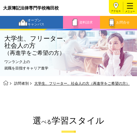
大原簿記法律専門学校梅田校
アクセス
オープン
資料請求
お問合せ
キャンパス
大学生、フリーター、
社会人
方
の
（再進学をご希望の方）
ワンランク上の
就職を目指すキャリア進学
訪問者別
大学生、フリーター、社会人の方（再進学をご希望の方）
選
学習スタイル
べる