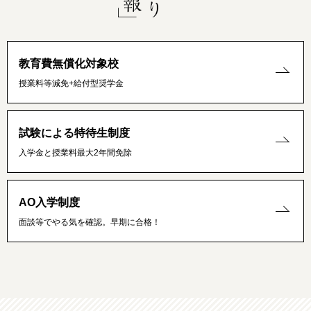
教育費無償化対象校
授業料等減免+給付型奨学金
試験による特待生制度
入学金と授業料最大2年間免除
AO入学制度
面談等でやる気を確認。早期に合格！