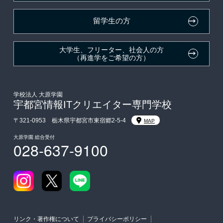
在校生・卒業生紹介推薦入学
留学生の方
大学生・短期大学生特別入学
大学生、フリーター、社会人の方
（再進学をご希望の方）
学費
入学前のお勧め学習システム
学校法人 大原学園
宇都宮情報ITクリエイター専門学校
大学・短期大学・公務員併願制度
〒321-0953 栃木県宇都宮市東宿郷2-5-4
MAP
大原学園 総合受付
028-637-9100
リンク・著作権について
プライバシーポリシー