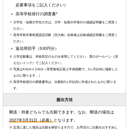
必要事項をご記入ください）
高等学校発行の調査書*
＊
大学生・短期大学生の方は、大学・短期大学発行の成績証明書をご用意く
ださい。
＊
高等学校卒業程度認定試験（旧大検）合格者は合格成績証明書をご用意く
ださい。
返信用切手（530円分）
※
入学志願書は、本校所定のものを使用してください。黒のボールペン（消
えないインク）でご記入ください。
※
写真は4.0cm x 3.0cm（背景無地正面上半身脱帽で、3ヵ月以内に撮影した
ものに限ります。）
※
高等学校発行の調査書等は、出願前3ヵ月以内に作成されたものに限りま
す。
提出方法
郵送・持参どちらでも出願できます。なお、郵送の場合は
2027年3月31日（必着）
となります。
※
定員に達した場合は出願を締切りますので、お早目のご出願をおすすめし