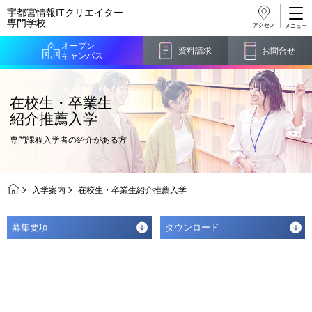
宇都宮情報ITクリエイター
専門学校
アクセス
オープン
資料請求
お問合せ
キャンパス
在校生・卒業生
紹介推薦入学
専門課程入学者の紹介がある方
入学案内
在校生・卒業生紹介推薦入学
募集要項
ダウンロード