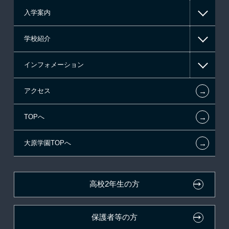
入学案内
高等教育の修学支援新制度
学校紹介
日本学生支援機構の奨学金
一般入学
インフォメーション
国の教育ローン
AO入学
在校生からあなたへ
←
アクセス
提携教育ローン
指定校推薦入学
施設・研修所
お知らせ・新着情報
←
TOPへ
新聞奨学生
指定校自己推薦入学
学生寮・マンションのご案内
在校生へのお知らせ
←
大原学園TOPへ
試験による特待生制度
特別推薦入学
大原の資格サポート制度
各種証明書の発行ご希望の方
資格・クラブ活動による特待生制度
推薦入学
大原学園グループ案内
卒業生の方（2019年3月以降の卒業生）
高校2年生の方
ボランティア・クラブ・
採用ご担当の方
生徒会活動推薦入学
保護者等の方
自己推薦入学