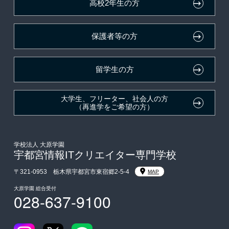
高校2年生の方
ボランティア・クラブ・
採用ご担当の方
生徒会活動推薦入学
保護者等の方
自己推薦入学
在校生・卒業生紹介推薦入学
留学生の方
大学生・短期大学生特別入学
大学生、フリーター、社会人の方
（再進学をご希望の方）
学費
入学前のお勧め学習システム
学校法人 大原学園
宇都宮情報ITクリエイター専門学校
大学・短期大学・公務員併願制度
〒321-0953 栃木県宇都宮市東宿郷2-5-4
MAP
大原学園 総合受付
028-637-9100