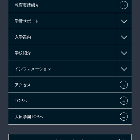
←
教育実績紹介
情報IT系
学費サポート
ゲーム系
入学案内
高等教育の修学支援新制度
学校紹介
日本学生支援機構の奨学金
一般入学
インフォメーション
国の教育ローン
AO入学
在校生からあなたへ
←
アクセス
提携教育ローン
指定校推薦入学
施設・研修所
お知らせ・新着情報
←
TOPへ
新聞奨学生
指定校自己推薦入学
学生寮・マンションのご案内
在校生へのお知らせ
←
大原学園TOPへ
試験による特待生制度
特別推薦入学
大原の資格サポート制度
各種証明書の発行ご希望の方
資格・クラブ活動による特待生制度
推薦入学
大原学園グループ案内
卒業生の方（2019年3月以降の卒業生）