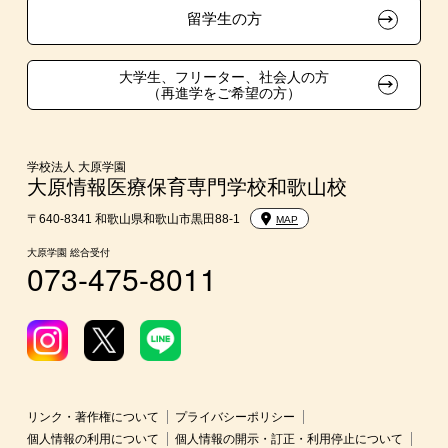
取得資格による特待生制度
短期大学との併修
留学生の方
クラブ特待生制度
大学・短大・公務員併願制度
大学生、フリーター、社会人の方
（再進学をご希望の方）
吹奏楽部による特待生制度
親族紹介制度
デザインコンクール＆マンガコンクール特待生制度
学校法人 大原学園
大原情報医療保育専門学校和歌山校
〒640-8341 和歌山県和歌山市黒田88-1
MAP
大原学園 総合受付
073-475-8011
リンク・著作権について
プライバシーポリシー
個人情報の利用について
個人情報の開示・訂正・利用停止について