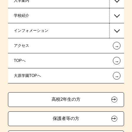
入学案内
保育士・幼稚園教諭系
高等教育の修学支援新制度
学校紹介
マンガ・イラスト系
日本学生支援機構の奨学金
一般入学
インフォメーション
日本政策金融公庫（国の教育ローン）
AO入学制度
在校生からあなたへ
←
アクセス
提携教育ローン
指定校推薦入学
夢を叶えた先輩たち
お知らせ・新着情報
←
TOPへ
新聞奨学生
特別推薦入学
施設・研修所
在校生へのお知らせ
←
大原学園TOPへ
保育士修学資金貸付制度
推薦入学
学生マンションのご案内
各種証明書の発行ご希望の方
ボランティア・クラブ・
専門実践教育訓練給付金制度
大原の資格サポート制度
卒業生の方（2019年3月以降の卒業生）
生徒会活動推薦入学
高校2年生の方
試験による特待生制度
自己推薦入学
大原学園グループ案内
採用ご担当の方
保護者等の方
面接のみによる特待生制度
学費