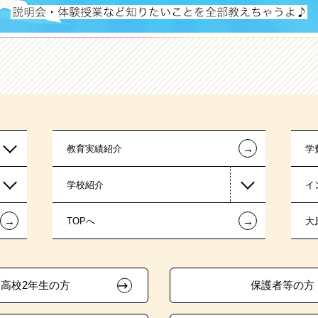
←
教育実績紹介
学
学校紹介
イ
←
←
TOPへ
大
高校2年生の方
保護者等の方