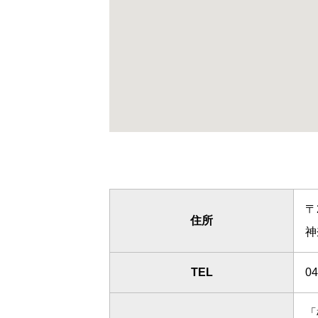
〒
住所
神
TEL
04
「