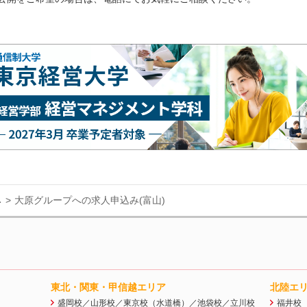
み
大原グループへの求人申込み(富山)
東北・関東・甲信越エリア
北陸エ
盛岡校／山形校／東京校（水道橋）／池袋校／立川校
福井校