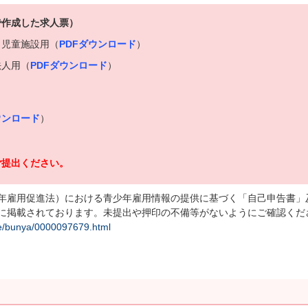
で作成した求人票）
・児童施設用（
PDFダウンロード
）
法人用（
PDFダウンロード
）
）
ウンロード
）
ご提出ください。
年雇用促進法）における青少年雇用情報の提供に基づく「自己申告書」
に掲載されております。未提出や押印の不備等がないようにご確認くだ
ite/bunya/0000097679.html