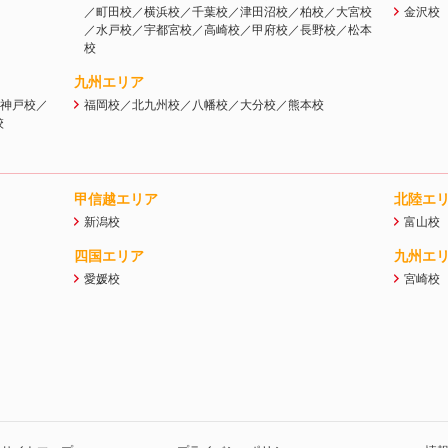
／町田校／横浜校／千葉校／津田沼校／柏校／大宮校
金沢校
／水戸校／宇都宮校／高崎校／甲府校／長野校／松本
校
九州エリア
／神戸校／
福岡校／北九州校／八幡校／大分校／熊本校
校
甲信越エリア
北陸エ
新潟校
富山校
四国エリア
九州エ
愛媛校
宮崎校