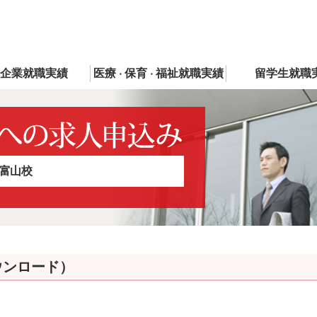
企業就職実績
医療
保育
福祉就職実績
留学生就職
・
・
富山校
ウンロード）