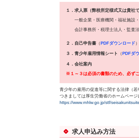
１．求人票（弊校所定様式又は貴社
一般企業・医療機関・福祉施設
会計事務所・税理士法人・監査
２．自己申告書
（
PDFダウンロード
３．青少年雇用情報シート
（
PDFダ
４．会社案内
※１～３は必須の書類のため、必ず
青少年の雇用の促進等に関する法律（若
つきましては厚生労働省のホームページ
https://www.mhlw.go.jp/stf/seisakunitsu
求人申込み方法