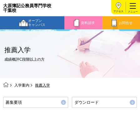
大原簿記公務員専門学校
千葉校
アクセス
オープン
資料請求
お問合せ
キャンパス
推薦入学
成績概評C段階以上の方
入学案内
推薦入学
募集要項
ダウンロード