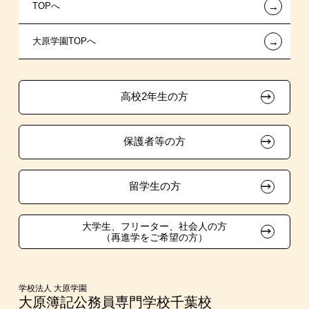
←
TOPへ
新聞奨学生
指定校自己推薦入学
施設・研修所
在校生へのお知らせ
←
大原学園TOPへ
試験による特待生制度
特別推薦入学
学生寮・マンションのご案内
各種証明書の発行ご希望の方
資格・クラブ活動による特待生制度
推薦入学
大原の資格サポート制度
卒業生の方（2019年3月以降の卒業生）
高校2年生の方
ボランティア・クラブ・
大原学園グループ案内
採用ご担当の方
生徒会活動推薦入学
保護者等の方
自己推薦入学
在校生・卒業生紹介推薦入学
留学生の方
大学生・短期大学生特別入学
大学生、フリーター、社会人の方
（再進学をご希望の方）
学費
東京経営大学への3年次編入学
学校法人 大原学園
大原簿記公務員専門学校千葉校