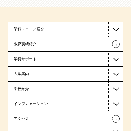
学科・コース紹介
←
教育実績紹介
国家公務員・地方公務員系
学費サポート
警察官・消防官系
入学案内
税理士系
高等教育の修学支援新制度
学校紹介
ビジネス系
日本学生支援機構の奨学金
一般入学
インフォメーション
スポーツ・トレーナー系
国の教育ローン
AO入学
在校生からあなたへ
←
アクセス
東京経営大学 学士取得コース
提携教育ローン
指定校推薦入学
夢を叶えた先輩たち
お知らせ・新着情報