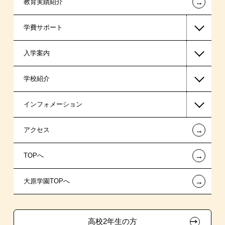
←
教育実績紹介
医療事務系
学費サポート
保育士・幼稚園教諭系
入学案内
介護福祉系
高等教育の修学支援新制度
学校紹介
日本学生支援機構の奨学金
一般入学
インフォメーション
国の教育ローン
AO入学
在校生からあなたへ
←
アクセス
提携教育ローン
指定校推薦入学
夢を叶えた先輩たち
お知らせ・新着情報
←
TOPへ
新聞奨学生
指定校自己推薦入学
施設・研修所
在校生へのお知らせ
←
大原学園TOPへ
保育士修学資金貸付制度
特別推薦入学
学生寮・マンションのご案内
各種証明書の発行ご希望の方
介護福祉士等修学資金貸付制度
推薦入学
大原の資格サポート制度
卒業生の方（2019年3月以降の卒業生）
高校2年生の方