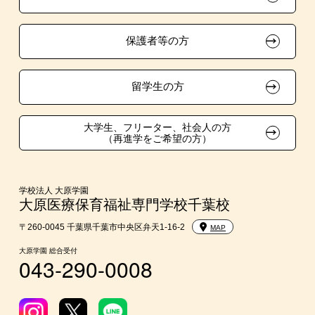
ボランティア・クラブ・
試験による特待生制度
大原学園グループ案内
採用ご担当の方
生徒会活動推薦入学
保護者等の方
資格・クラブ活動による特待生制度
自己推薦入学
在校生・卒業生紹介推薦入学
留学生の方
大学生・短期大学生特別入学
大学生、フリーター、社会人の方
（再進学をご希望の方）
学費
短期大学との併修
学校法人 大原学園
大原医療保育福祉専門学校千葉校
入学前のお勧め学習システム
〒260-0045 千葉県千葉市中央区弁天1-16-2
MAP
大原学園 総合受付
043-290-0008
大学・短期大学・公務員併願制度