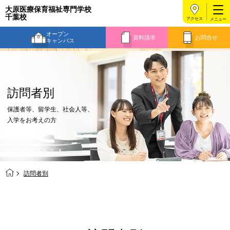
大原医療保育福祉専門学校
千葉校
アクセス
オープン
資料請求
お問合せ
キャンパス
訪問者別
保護者等、留学生、社会人等、
入学をお考えの方
訪問者別