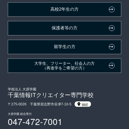
資格・クラブ活動による特待生制度
推薦入学
大原学園グループ案内
卒業生の方（2019年3月以降の卒業生）
高校2年生の方
ボランティア・クラブ・
採用ご担当の方
生徒会活動推薦入学
保護者等の方
自己推薦入学
在校生・卒業生紹介推薦入学
留学生の方
大学生・短期大学生特別入学
大学生、フリーター、社会人の方
（再進学をご希望の方）
学費
入学前のお勧め学習システム
学校法人 大原学園
千葉情報ITクリエイター専門学校
大学・短期大学・公務員併願制度
〒275-0026 千葉県習志野市谷津7-10-5
MAP
大原学園 総合受付
047-472-7001