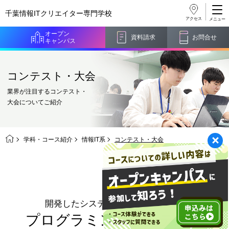
千葉情報ITクリエイター
専門学校
アクセス
オープン
資料請求
お問合せ
キャンパス
コンテスト・大会
業界が注目するコンテスト・
大会についてご紹介
学科・コース紹介
情報IT系
コンテスト・大会
開発したシステムの出来栄えを競う
プログラミングコンテスト