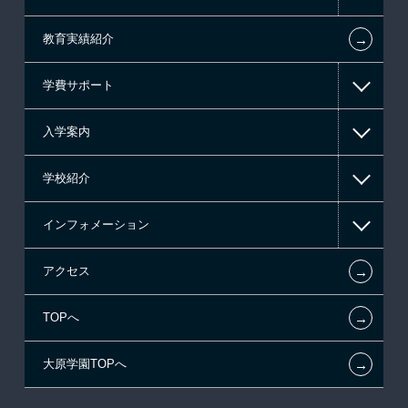
←
教育実績紹介
情報IT系
学費サポート
ゲーム系
入学案内
高等教育の修学支援新制度
学校紹介
日本学生支援機構の奨学金
一般入学
インフォメーション
国の教育ローン
AO入学
在校生からあなたへ
←
アクセス
提携教育ローン
指定校推薦入学
施設・研修所
お知らせ・新着情報
←
TOPへ
新聞奨学生
指定校自己推薦入学
学生寮・マンションのご案内
在校生へのお知らせ
←
大原学園TOPへ
試験による特待生制度
特別推薦入学
大原の資格サポート制度
各種証明書の発行ご希望の方