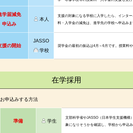
進学届減免
支援の対象になる学校に入学したら、インター
本人
料・入学金の減免は、進学先の学校へ申込みま
申込み
JASSO
支援の開始
奨学金の最初の振込は4月～6月です。授業料
学校
在学採用
お申込みする方法
文部科学省やJASSO（日本学生支援機
準備
学生
象になりそうかを確認し、学校から申込み