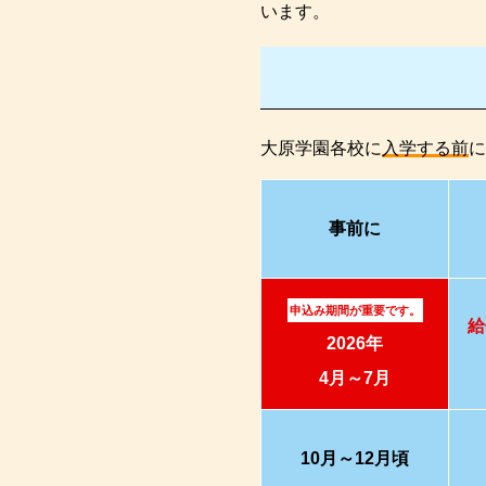
います。
大原学園各校に
入学する前
に
事前に
申込み期間が重要です。
給
2026年
4月～7月
10月～12月頃