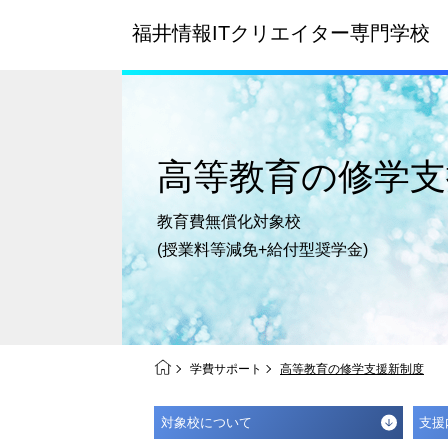
福井情報ITクリエイター
専門学校
高等教育の
修学支
教育費無償化対象校
(授業料等減免+給付型奨学金)
学費サポート
高等教育の修学支援新制度
対象校について
支援