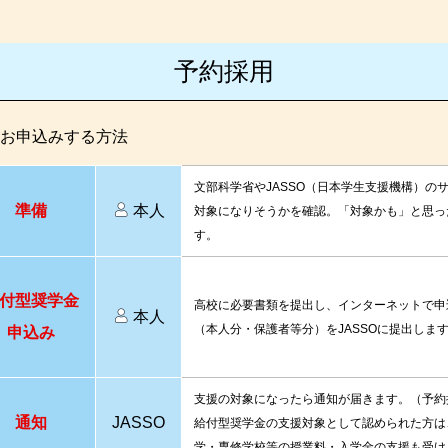
予約採用
お申込みする方法
文部科学省やJASSO（日本学生支援機構）の
準備
本人
対象になりそうかを確認。「対象かも」と思っ
す。
付型奨学金
高校に必要書類を提出し、インターネットで申
本人
（本人分・保護者等分）をJASSOに提出しま
申込み
支援の対象になったら通知が届きます。（予約採
通知
JASSO
給付型奨学金の支援対象として認められた方は
学・専修学校等の授業料・入学金の支援も受け