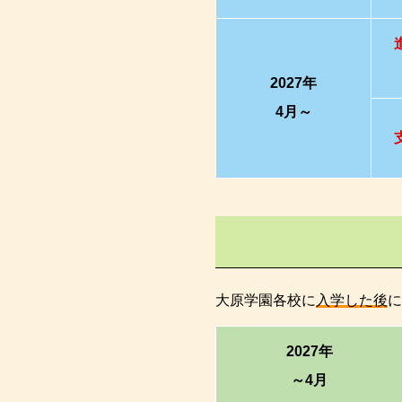
2027年
4月～
大原学園各校に
入学した後
に
2027年
～4月