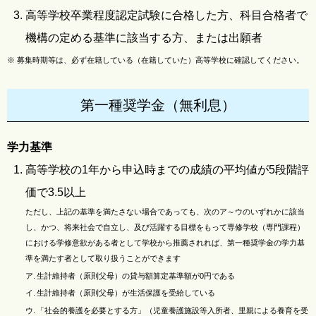
高等学校卒業程度認定試験に合格した方、科目合格者で
機構の定める基準に該当する方、または出願者
※
募集時期等は、必ず在籍している（在籍していた）高等学校に確認してください。
第一種奨学金（無利息）
学力基準
高等学校の1年から申込時までの成績の平均値が5段階評
価で3.5以上
ただし、上記の基準を満たさない場合であっても、次のア～ウのいずれかに該当
し、かつ、将来社会で自立し、及び活躍する目標をもって専修学校（専門課程）
における学修意欲がある者として学校から推薦されれば、第一種奨学金の学力基
準を満たす者として取り扱うことができます
ア.
生計維持者（原則父母）の貸与額算定基準額が0円である
イ.
生計維持者（原則父母）が生活保護を受給している
ウ.
「社会的養護を必要とする方」（児童養護施設等入所者、里親による養育を受