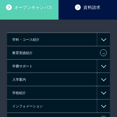
オープンキャンパス
資料請求
学科・コース紹介
←
教育実績紹介
情報IT系
学費サポート
CG・デザイン系
入学案内
マンガ・イラスト系
高等教育の修学支援新制度
学校紹介
東京経営大学 学士取得コース
日本学生支援機構の奨学金
一般入学
インフォメーション
日本政策金融公庫（国の教育ローン）
AO入学制度
在校生からあなたへ