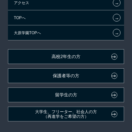
←
アクセス
提携教育ローン
特別推薦入学
夢を叶えた先輩たち
お知らせ・新着情報
←
TOPへ
試験による特待生制度
推薦入学
施設・研修所
在校生へのお知らせ
ボランティア・クラブ・
←
大原学園TOPへ
取得資格による特待生制度
学生寮・マンションのご案内
各種証明書の発行ご希望の方
生徒会活動推薦入学
クラブ特待生制度
学費
大原の資格サポート制度
卒業生の方（2019年3月以降の卒業生）
高校2年生の方
デザインコンクール＆マンガコンクール特待生制度
入学前のお勧め学習システム
大原学園グループ案内
採用ご担当の方
保護者等の方
東京経営大学への3年次編入学
大学・短大・公務員併願制度
留学生の方
親族紹介制度
大学生、フリーター、社会人の方
（再進学をご希望の方）