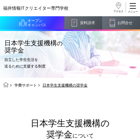
福井情報ITクリエイター
専門学校
アクセス
オープン
資料請求
お問合せ
キャンパス
日本学生支援機構
の
奨学金
自立した学生生活を
送るために支援する制度
学費サポート
日本学生支援機構の奨学金
日本学生支援機構の
奨学金
について