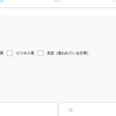
力
確認
系
ビジネス系
未定（迷われている方等）