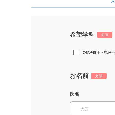
入
希望学科
必須
公認会計士・税理士
お名前
必須
氏名