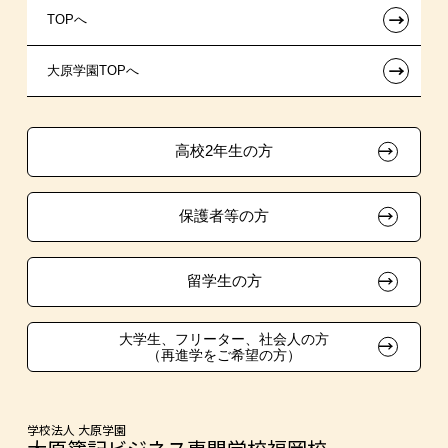
←
TOPへ
試験による特待生制度
特別推薦入学
施設・研修所
在校生へのお知らせ
←
大原学園TOPへ
資格・クラブ活動による特待生制度
推薦入学
学生寮・マンションのご案内
各種証明書の発行ご希望の方
ボランティア・クラブ・
大原の資格サポート制度
卒業生の方（2019年3月以降の卒業生）
生徒会活動推薦入学
高校2年生の方
自己推薦入学
大原学園グループ案内
採用ご担当の方
保護者等の方
在校生・卒業生紹介推薦入学
大学生・短期大学生特別入学
留学生の方
学費
大学生、フリーター、社会人の方
（再進学をご希望の方）
東京経営大学への3年次編入学
入学前Web通信講座
学校法人 大原学園