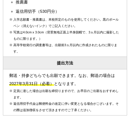
推薦書
返信用切手（530円分）
※
入学志願書・推薦書は、本校所定のものを使用してください。黒のボール
ペン（消えないインク）でご記入ください。
※
写真は4.0cm x 3.0cm（背景無地正面上半身脱帽で、3ヵ月以内に撮影した
ものに限ります。）
※
高等学校発行の調査書等は、出願前3ヵ月以内に作成されたものに限りま
す。
提出方法
郵送・持参どちらでも出願できます。なお、郵送の場合は
2027年3月31日（必着）
となります。
※
定員に達した場合は出願を締切りますので、お早目のご出願をおすすめし
ます。
※
返信用切手代金は郵便料金の改定に伴い変更となる場合がございます。そ
の際は追加徴収をさせて頂きますのでご了承ください。