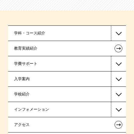
学科・コース紹介
←
教育実績紹介
公認会計士・税理士系
学費サポート
ビジネス系
入学案内
東京経営大学 学士取得コース
高等教育の修学支援新制度
学校紹介
日本学生支援機構の奨学金
一般入学
インフォメーション
国の教育ローン
AO入学
在校生からあなたへ
←
アクセス
提携教育ローン
指定校推薦入学
夢を叶えた先輩たち
お知らせ・新着情報