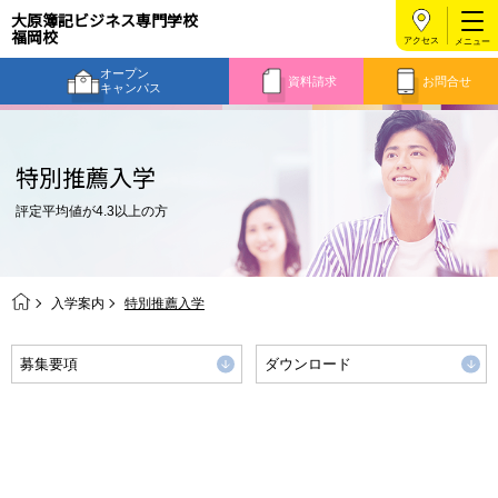
大原簿記ビジネス専門学校
福岡校
アクセス
オープン
資料請求
お問合せ
キャンパス
特別推薦入学
評定平均値が4.3以上の方
入学案内
特別推薦入学
募集要項
ダウンロード