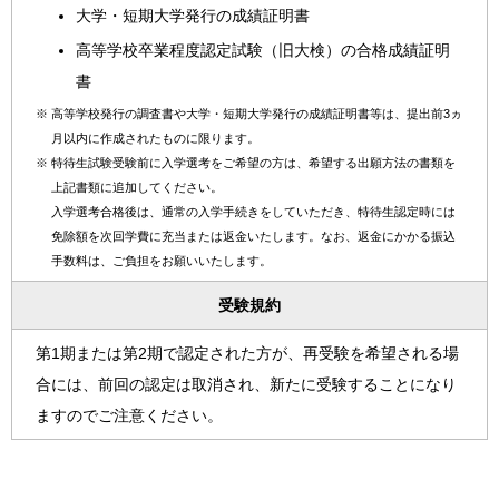
大学・短期大学発行の成績証明書
高等学校卒業程度認定試験（旧大検）の合格成績証明
書
※
高等学校発行の調査書や大学・短期大学発行の成績証明書等は、提出前3ヵ
月以内に作成されたものに限ります。
※
特待生試験受験前に入学選考をご希望の方は、希望する出願方法の書類を
上記書類に追加してください。
入学選考合格後は、通常の入学手続きをしていただき、特待生認定時には
免除額を次回学費に充当または返金いたします。なお、返金にかかる振込
手数料は、ご負担をお願いいたします。
受験規約
第1期または第2期で認定された方が、再受験を希望される場
合には、前回の認定は取消され、新たに受験することになり
ますのでご注意ください。