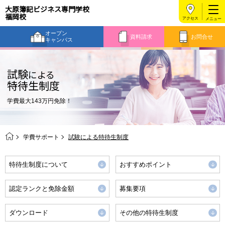
大原簿記ビジネス専門学校
福岡校
アクセス
オープン
資料請求
お問合せ
キャンパス
試験
による
特待生制度
学費最大143万円免除！
学費サポート
試験による特待生制度
特待生制度について
おすすめポイント
認定ランクと免除金額
募集要項
ダウンロード
その他の特待生制度