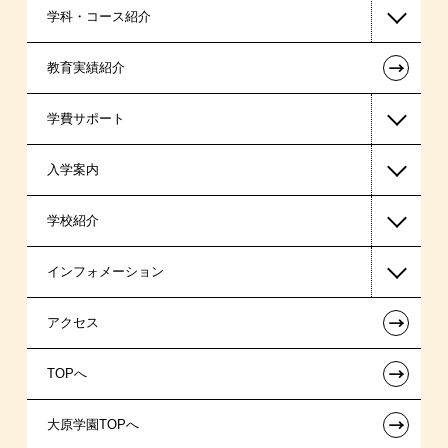
学科・コース紹介
←
教育実績紹介
公認会計士・税理士系
学費サポート
ビジネス系
入学案内
東京経営大学 学士取得コース
高等教育の修学支援新制度
学校紹介
日本学生支援機構の奨学金
一般入学
インフォメーション
国の教育ローン
AO入学
在校生からあなたへ
←
アクセス
提携教育ローン
指定校推薦入学
夢を叶えた先輩たち
お知らせ・新着情報
←
TOPへ
試験による特待生制度
特別推薦入学
施設・研修所
在校生へのお知らせ
←
大原学園TOPへ
資格・クラブ活動による特待生制度
推薦入学
学生寮・マンションのご案内
各種証明書の発行ご希望の方