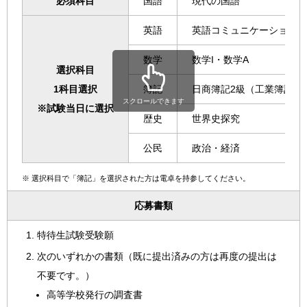
必須科目
国語
現代の国語
英語
英語コミュニケーション、
数学
数学I・数学A
選択科目
1科目選択
簿記
日商簿記2級（工業簿記を
スクロールできます
※試験当日に選択
歴史
世界史探究
公民
政治・経済
※
選択科目で「簿記」を選択された方は電卓を持参してください。
応募書類
特待生試験受験願
次のいずれかの書類（既に提出済みの方は再度の提出は
不要です。）
高等学校発行の調査書