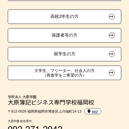
ボランティア・クラブ・
大原の資格サポート制度
卒業生の方（2019年3月以降の卒業生）
生徒会活動推薦入学
高校2年生の方
自己推薦入学
大原学園グループ案内
採用ご担当の方
保護者等の方
在校生・卒業生紹介推薦入学
大学生・短期大学生特別入学
留学生の方
学費
大学生、フリーター、社会人の方
（再進学をご希望の方）
東京経営大学への3年次編入学
入学前Web通信講座
学校法人 大原学園
大原簿記ビジネス専門学校福岡校
大学・短期大学・公務員併願制度
〒812-0026 福岡県福岡市博多区上川端町14-13
MAP
大原学園 総合受付
092-271-2942