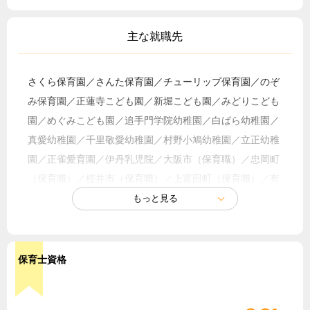
主な就職先
さくら保育園／さんた保育園／チューリップ保育園／のぞ
み保育園／正蓮寺こども園／新堀こども園／みどりこども
園／めぐみこども園／追手門学院幼稚園／白ばら幼稚園／
真愛幼稚園／千里敬愛幼稚園／村野小鳩幼稚園／立正幼稚
園／正雀愛育園／伊丹乳児院／大阪市（保育職）／忠岡町
（保育職）／桜井市（保育職）／上富田町（保育職）／有
田川町（保育職）／東大阪市社会福祉協議会／和歌山社会
事業協会／児童養護施設一陽／認定こども園あいさいこど
も園／認定こども園あわたべ／認定こども園かわにしひよ
し／認定こども園木の実／認定こども園みどりこども園／
保育士資格
さくら認定こども園／杉の木台こども園／播磨灘こども園
他多数