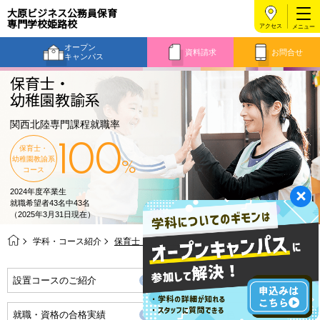
大原ビジネス公務員保育
専門学校姫路校
アクセス
オープン
資料請求
お問合せ
キャンパス
保育士・
幼稚園教諭系
関西北陸専門課程就職率
100
保育士・
幼稚園教諭系
%
コース
2024年度卒業生
就職希望者43名中43名
（2025年3月31日現在）
学科・コース紹介
保育士・幼稚園教諭系
設置コースのご紹介
8つのポイント
就職・資格の合格実績
この学科の特色