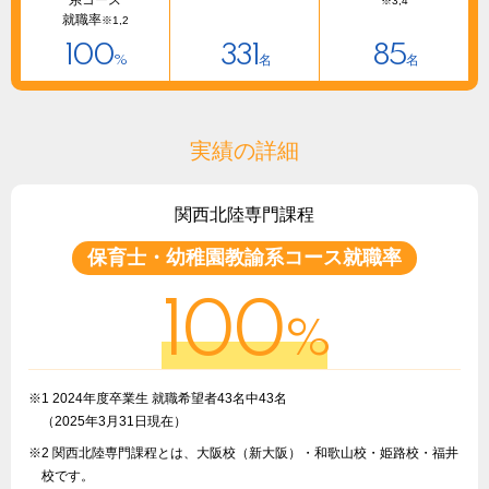
※3,4
就職率
※1,2
100
331
85
%
名
名
実績の詳細
関西北陸専門課程
保育士・幼稚園教諭系コース就職率
100
%
※1 2024年度卒業生 就職希望者43名中43名
（2025年3月31日現在）
※2 関西北陸専門課程とは、大阪校（新大阪）・和歌山校・姫路校・福井
校です。