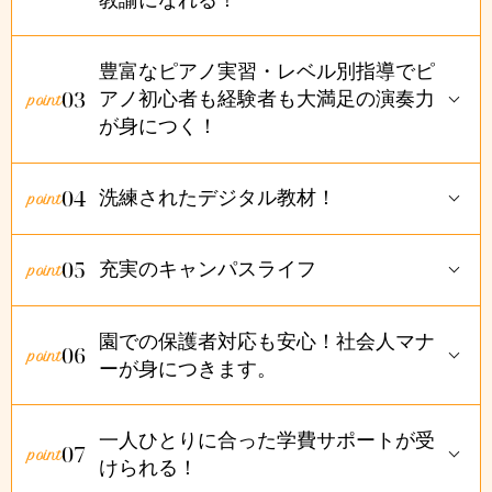
豊富なピアノ実習・レベル別指導でピ
03
アノ初心者も経験者も大満足の演奏力
が身につく！
04
洗練されたデジタル教材！
05
充実のキャンパスライフ
園での保護者対応も安心！社会人マナ
06
ーが身につきます。
一人ひとりに合った学費サポートが受
07
けられる！