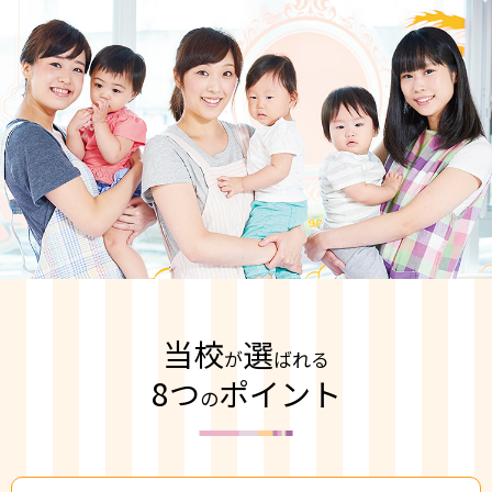
当校
選
が
ばれる
8つ
ポイント
の