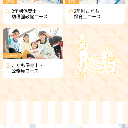
2年制
2年制
2年制保育士・
2年制こども
幼稚園教諭
コース
保育士
コース
2+1年制
こども保育士・
公務員
コース