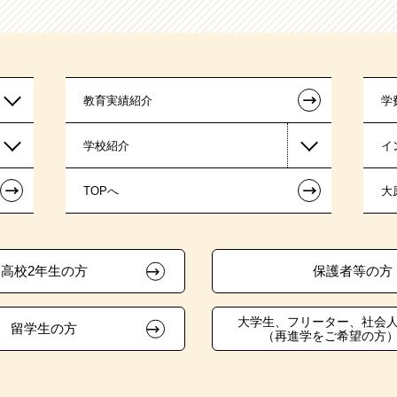
←
教育実績紹介
学
学校紹介
イ
←
←
TOPへ
大
高校2年生の方
保護者等の方
大学生、フリーター、社会
留学生の方
（再進学をご希望の方