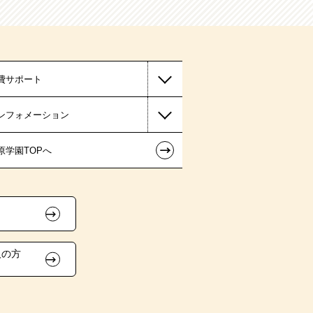
費サポート
ンフォメーション
←
原学園TOPへ
人の方
）