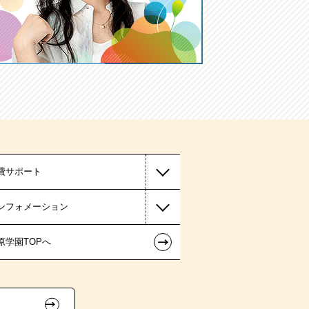
費サポート
ンフォメーション
←
原学園TOPへ