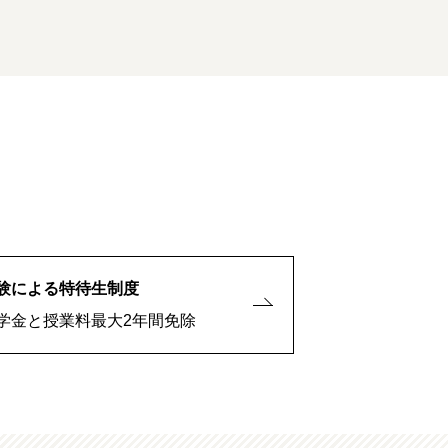
験による特待生制度
学金と授業料最大2年間免除