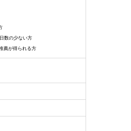
方
席日数の少ない方
推薦が得られる方