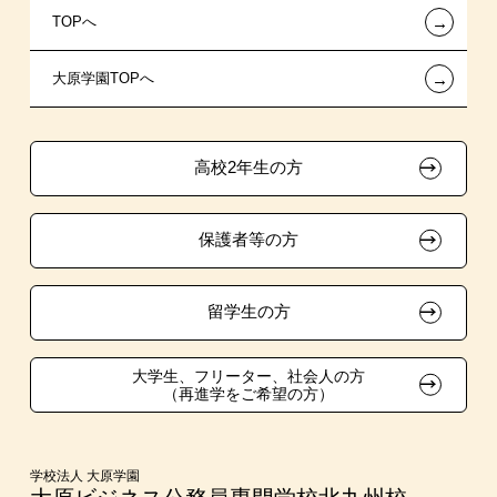
←
TOPへ
試験による特待生制度
特別推薦入学
施設・研修所
在校生へのお知らせ
←
大原学園TOPへ
資格・クラブ活動による特待生制度
推薦入学
学生寮・マンションのご案内
各種証明書の発行ご希望の方
ボランティア・クラブ・
大原の資格サポート制度
卒業生の方（2019年3月以降の卒業生）
生徒会活動推薦入学
高校2年生の方
自己推薦入学
大原学園グループ案内
採用ご担当の方
保護者等の方
在校生・卒業生紹介推薦入学
大学生・短期大学生特別入学
留学生の方
学費
大学生、フリーター、社会人の方
（再進学をご希望の方）
東京経営大学への3年次編入学
入学前Web通信講座
学校法人 大原学園