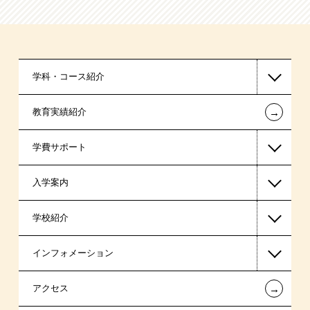
学科・コース紹介
←
教育実績紹介
国家公務員・地方公務員系
学費サポート
警察官・消防官系
入学案内
税理士系
高等教育の修学支援新制度
学校紹介
ビジネス系
日本学生支援機構の奨学金
一般入学
インフォメーション
東京経営大学 学士取得コース
国の教育ローン
AO入学
在校生からあなたへ
←
アクセス
高校生対象コース
提携教育ローン
指定校推薦入学
夢を叶えた先輩たち
お知らせ・新着情報