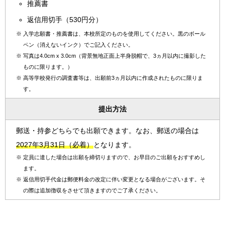
推薦書
返信用切手（530円分）
※
入学志願書・推薦書は、本校所定のものを使用してください。黒のボール
ペン（消えないインク）でご記入ください。
※
写真は4.0cm x 3.0cm（背景無地正面上半身脱帽で、3ヵ月以内に撮影した
ものに限ります。）
※
高等学校発行の調査書等は、出願前3ヵ月以内に作成されたものに限りま
す。
提出方法
郵送・持参どちらでも出願できます。なお、郵送の場合は
2027年3月31日（必着）
となります。
※
定員に達した場合は出願を締切りますので、お早目のご出願をおすすめし
ます。
※
返信用切手代金は郵便料金の改定に伴い変更となる場合がございます。そ
の際は追加徴収をさせて頂きますのでご了承ください。