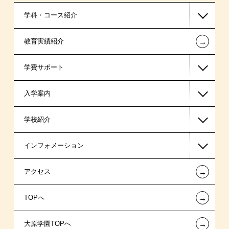
学科・コース紹介
←
教育実績紹介
国家公務員・地方公務員系
学費サポート
警察官・消防官系
入学案内
税理士系
高等教育の修学支援新制度
学校紹介
ビジネス系
日本学生支援機構の奨学金
一般入学
インフォメーション
東京経営大学 学士取得コース
国の教育ローン
AO入学
在校生からあなたへ
←
アクセス
高校生対象コース
提携教育ローン
指定校推薦入学
夢を叶えた先輩たち
お知らせ・新着情報
←
TOPへ
試験による特待生制度
特別推薦入学
施設・研修所
在校生へのお知らせ
←
大原学園TOPへ
資格・クラブ活動による特待生制度
推薦入学
学生寮・マンションのご案内
各種証明書の発行ご希望の方