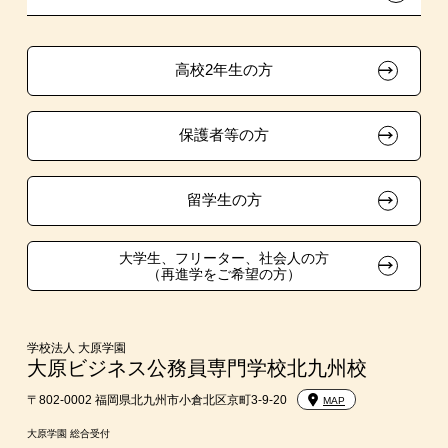
ボランティア・クラブ・
大原の資格サポート制度
卒業生の方（2019年3月以降の卒業生）
生徒会活動推薦入学
高校2年生の方
自己推薦入学
大原学園グループ案内
採用ご担当の方
保護者等の方
在校生・卒業生紹介推薦入学
大学生・短期大学生特別入学
留学生の方
学費
大学生、フリーター、社会人の方
（再進学をご希望の方）
東京経営大学への3年次編入学
入学前Web通信講座
学校法人 大原学園
大原ビジネス公務員専門学校北九州校
大学・短期大学・公務員併願制度
〒802-0002 福岡県北九州市小倉北区京町3-9-20
MAP
大原学園 総合受付