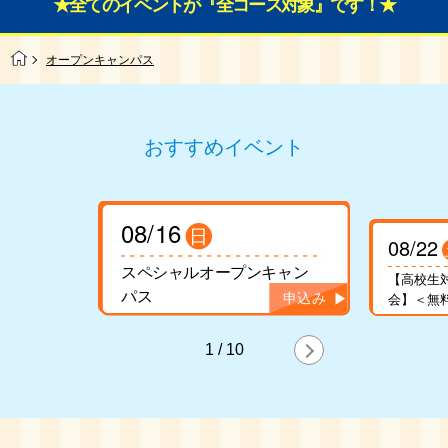
★全てのイベントが『全コース対象』です！★
オープンキャンパス
おすすめイベント
08/16
日
08/22
スペシャルオープンキャン
【高校生
パス
会】＜無
1
/
10