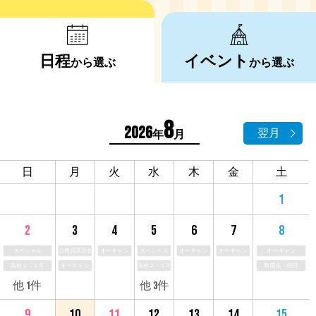
日程
イベント
から選ぶ
から選ぶ
8
2026
翌月
年
月
日
月
火
水
木
金
土
1
3
4
5
6
7
2
8
公務員講習会
オーキャン
スペシャル
オーキャン
オーキャン
スペシャル
オーキャン
オーキャン
高校２・１年
高校２・１年
無償化・特待
他 3件
他 1件
10
11
12
13
14
9
15