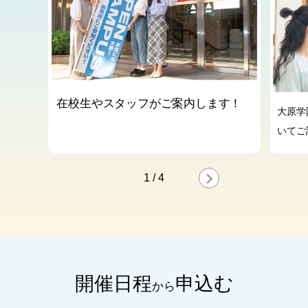
在校生やスタッフがご案内します！
大原学
いてご
1
/
4
開催日程
申込む
から