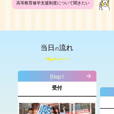
高等教育修学支援制度について聞きたい
当日
流れ
の
Step1
受付