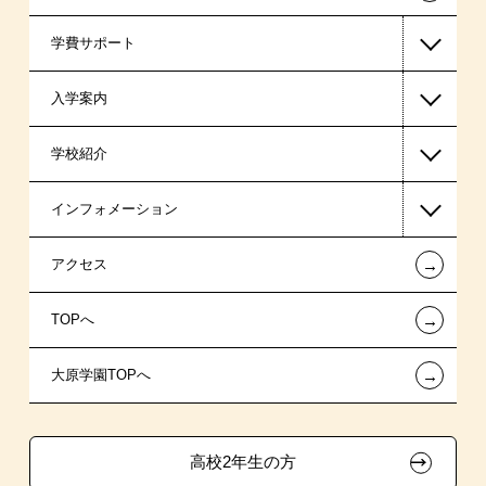
学費サポート
警察官・消防官系
入学案内
税理士系
高等教育の修学支援新制度
学校紹介
ビジネス系
日本学生支援機構の奨学金
一般入学
インフォメーション
東京経営大学 学士取得コース
国の教育ローン
AO入学
在校生からあなたへ
←
アクセス
高校生対象コース
提携教育ローン
指定校推薦入学
夢を叶えた先輩たち
お知らせ・新着情報
←
TOPへ
試験による特待生制度
特別推薦入学
施設・研修所
在校生へのお知らせ
←
大原学園TOPへ
資格・クラブ活動による特待生制度
推薦入学
学生寮・マンションのご案内
各種証明書の発行ご希望の方
ボランティア・クラブ・
大原の資格サポート制度
卒業生の方（2019年3月以降の卒業生）
生徒会活動推薦入学
高校2年生の方
自己推薦入学
大原学園グループ案内
採用ご担当の方