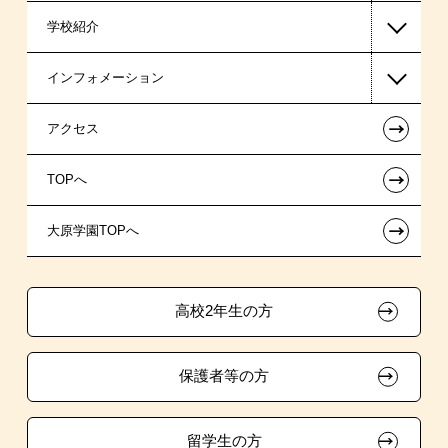
学校紹介
日本学生支援機構の奨学金
一般入学
インフォメーション
国の教育ローン
AO入学
在校生からあなたへ
←
アクセス
提携教育ローン
指定校推薦入学
夢を叶えた先輩たち
お知らせ・新着情報
←
TOPへ
試験による特待生制度
特別推薦入学
施設・研修所
在校生へのお知らせ
←
大原学園TOPへ
資格・クラブ活動による特待生制度
推薦入学
学生寮・マンションのご案内
各種証明書の発行ご希望の方
ボランティア・クラブ・
大原の資格サポート制度
卒業生の方（2019年3月以降の卒業生）
生徒会活動推薦入学
高校2年生の方
自己推薦入学
大原学園グループ案内
採用ご担当の方
保護者等の方
在校生・卒業生紹介推薦入学
大学生・短期大学生特別入学
留学生の方