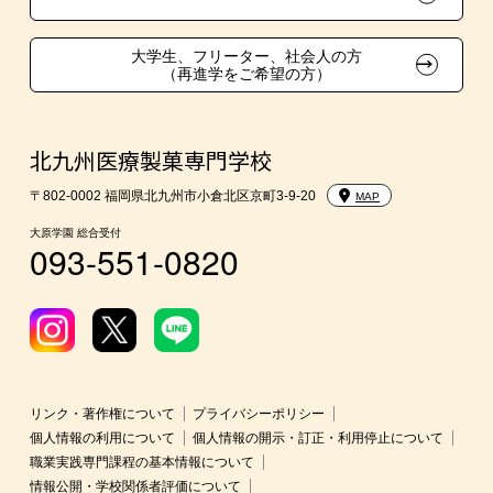
学費
大学生、フリーター、社会人の方
（再進学をご希望の方）
入学前Web通信講座
北九州医療製菓専門学校
大学・短期大学・公務員併願制度
〒802-0002 福岡県北九州市小倉北区京町3-9-20
MAP
大原学園 総合受付
093-551-0820
リンク・著作権について
プライバシーポリシー
個人情報の利用について
個人情報の開示・訂正・利用停止について
職業実践専門課程の基本情報について
情報公開・学校関係者評価について