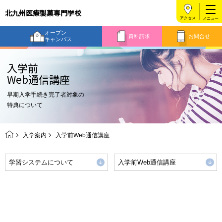
北九州医療製菓専門学校
アクセス
オープン
資料請求
お問合せ
キャンパス
入学前
Web通信講座
早期入学手続き完了者対象の
特典について
入学案内
入学前Web通信講座
学習システムについて
入学前Web通信講座