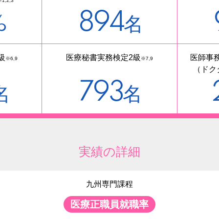
1,2,3
894
%
名
級
医療秘書実務検定2級
医師事
※6,9
※7,9
（ドク
793
名
名
実績の詳細
九州専門課程
医療正職員就職率