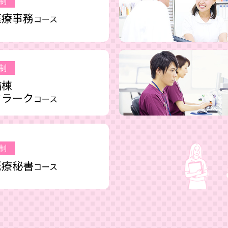
制
医療事務
コース
制
病棟
クラーク
コース
制
医療秘書
コース