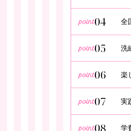
04
全
05
洗
06
楽
07
実
08
学