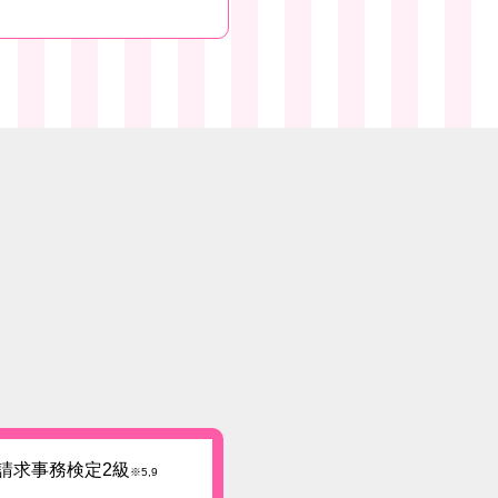
績
請求事務検定2級
※5,9