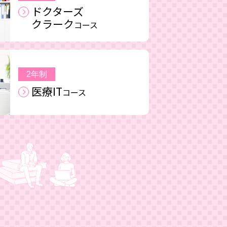
ドクターズ
クラーク
コース
2年制
医療IT
コース