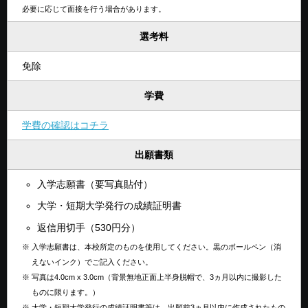
必要に応じて面接を行う場合があります。
選考料
免除
学費
学費の確認はコチラ
出願書類
入学志願書（要写真貼付）
大学・短期大学発行の成績証明書
返信用切手（530円分）
※
入学志願書は、本校所定のものを使用してください。黒のボールペン（消
えないインク）でご記入ください。
※
写真は4.0cm x 3.0cm（背景無地正面上半身脱帽で、3ヵ月以内に撮影した
ものに限ります。）
※
大学・短期大学発行の成績証明書等は、出願前3ヵ月以内に作成されたもの