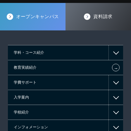
オープンキャンパス
資料請求
学科・コース紹介
←
教育実績紹介
情報IT系
学費サポート
ゲーム系
入学案内
東京経営大学 学士取得コース
高等教育の修学支援新制度
学校紹介
日本学生支援機構の奨学金
一般入学
インフォメーション
国の教育ローン
AO入学
在校生からあなたへ