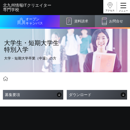
北九州情報ITクリエイター
専門学校
アクセス
オープン
資料請求
お問合せ
キャンパス
大学生・短期大学生
特別入学
大学・短期大学卒業（中退）の方
入学案内
大学生・短期大学生特別入学
募集要項
ダウンロード