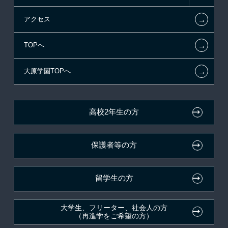
←
アクセス
提携教育ローン
指定校推薦入学
夢を叶えた先輩たち
お知らせ・新着情報
←
TOPへ
試験による特待生制度
特別推薦入学
施設・研修所
在校生へのお知らせ
←
大原学園TOPへ
資格・クラブ活動による特待生制度
推薦入学
学生寮・マンションのご案内
各種証明書の発行ご希望の方
ボランティア・クラブ・
大原の資格サポート制度
卒業生の方（2019年3月以降の卒業生）
生徒会活動推薦入学
高校2年生の方
自己推薦入学
大原学園グループ案内
採用ご担当の方
保護者等の方
在校生・卒業生紹介推薦入学
大学生・短期大学生特別入学
留学生の方
学費
大学生、フリーター、社会人の方
（再進学をご希望の方）
東京経営大学への3年次編入学