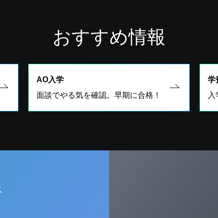
おすすめ情報
AO入学
学
面談でやる気を確認。早期に合格！
入
ス