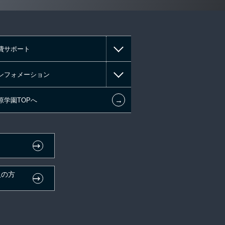
費サポート
ンフォメーション
←
原学園TOPへ
人の方
）