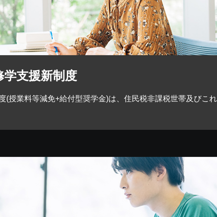
修学支援新制度
度(授業料等減免+給付型奨学金)は、住民税非課税世帯及びこ