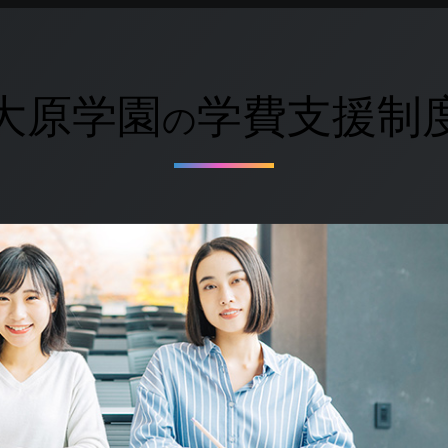
大原学園
学費支援制
の