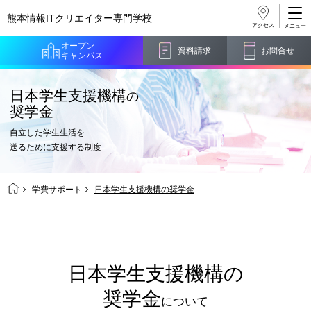
熊本情報ITクリエイター
専門学校
アクセス
オープン
資料請求
お問合せ
キャンパス
日本学生支援機構
の
奨学金
自立した学生生活を
送るために支援する制度
学費サポート
日本学生支援機構の奨学金
日本学生支援機構の
奨学金
について