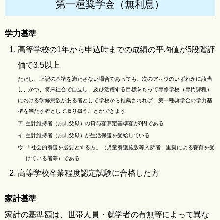
第一種奨学金（無利息）
学力基準
高等学校の1年から申込時までの成績の平均値が5段階評
価で3.5以上
ただし、上記の基準を満たさない場合であっても、次のア～ウのいずれかに該当
し、かつ、将来社会で自立し、及び活躍する目標をもって専修学校（専門課程）
における学修意欲がある者として学校から推薦されれば、第一種奨学金の学力基
準を満たす者として取り扱うことができます
ア.
生計維持者（原則父母）の貸与額算定基準額が0円である
イ.
生計維持者（原則父母）が生活保護を受給している
ウ.
「社会的養護を必要とする方」（児童養護施設等入所者、里親による養育を受
けている者等）である
高等学校卒業程度認定試験に合格した方
家計基準
家計の基準額は、世帯人員・就学者の有無等によって異な