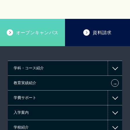
オープンキャンパス
資料請求
学科・コース紹介
←
教育実績紹介
情報IT系
学費サポート
ゲーム系
入学案内
高等教育の修学支援新制度
東京経営大学 学士取得コース
学校紹介
日本学生支援機構の奨学金
一般入学