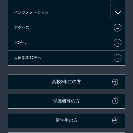
インフォメーション
国の教育ローン
指定校推薦入学
在校生からあなたへ
←
アクセス
提携教育ローン
特別推薦入学
夢を叶えた先輩たち
お知らせ・新着情報
←
TOPへ
試験による特待生制度
推薦入学
施設・研修所
在校生へのお知らせ
ボランティア・クラブ・
←
大原学園TOPへ
資格・クラブ活動による特待生制度
学生寮・マンションのご案内
各種証明書の発行ご希望の方
生徒会活動推薦入学
自己推薦入学
大原の資格サポート制度
卒業生の方（2019年3月以降の卒業生）
高校2年生の方
在校生・卒業生紹介推薦入学
大原学園グループ案内
採用ご担当の方
保護者等の方
大学生・短期大学生特別入学
学費
留学生の方