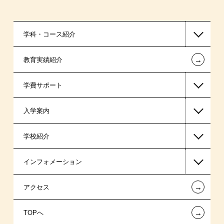
学科・コース紹介
←
教育実績紹介
国家公務員・地方公務員系
学費サポート
警察官・消防官系
入学案内
ビジネス系
高等教育の修学支援新制度
学校紹介
医療事務系
日本学生支援機構の奨学金
一般入学
インフォメーション
ホテル・トラベル系
国の教育ローン
AO入学
在校生からあなたへ
←
アクセス
スポーツ・トレーナー系
提携教育ローン
指定校推薦入学
夢を叶えた先輩たち
お知らせ・新着情報
←
TOPへ
新聞奨学生
指定校自己推薦入学
施設・研修所
在校生へのお知らせ