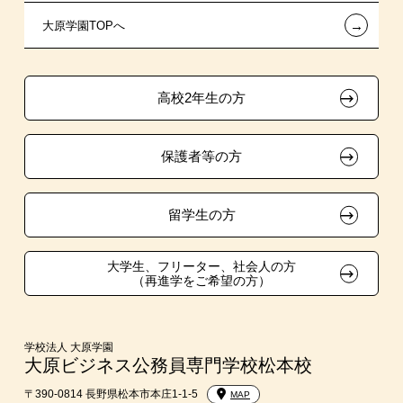
←
大原学園TOPへ
試験による特待生制度
特別推薦入学
学生マンションのご案内
各種証明書の発行ご希望の方
資格・クラブ活動による特待生制度
推薦入学
大原の資格サポート制度
卒業生の方（2019年3月以降の卒業生）
高校2年生の方
ボランティア・クラブ・
大原学園グループ案内
採用ご担当の方
生徒会活動推薦入学
保護者等の方
自己推薦入学
在校生・卒業生紹介推薦入学
留学生の方
大学生・短期大学生特別入学
大学生、フリーター、社会人の方
（再進学をご希望の方）
学費
入学前のお勧め学習システム
学校法人 大原学園
大原ビジネス公務員専門学校松本校
大学・短期大学・公務員併願制度
〒390-0814 長野県松本市本庄1-1-5
MAP