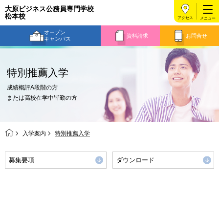
大原ビジネス公務員専門学校
松本校
アクセス
オープン
資料請求
お問合せ
キャンパス
特別推薦入学
成績概評A段階の方
または高校在学中皆勤の方
入学案内
特別推薦入学
募集要項
ダウンロード