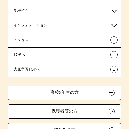
学校紹介
医療事務系
日本学生支援機構の奨学金
一般入学
インフォメーション
ホテル・トラベル系
国の教育ローン
AO入学
在校生からあなたへ
←
アクセス
スポーツ・トレーナー系
提携教育ローン
指定校推薦入学
夢を叶えた先輩たち
お知らせ・新着情報
←
TOPへ
新聞奨学生
指定校自己推薦入学
施設・研修所
在校生へのお知らせ
←
大原学園TOPへ
試験による特待生制度
特別推薦入学
学生マンションのご案内
各種証明書の発行ご希望の方
資格・クラブ活動による特待生制度
推薦入学
大原の資格サポート制度
卒業生の方（2019年3月以降の卒業生）
高校2年生の方
ボランティア・クラブ・
大原学園グループ案内
採用ご担当の方
生徒会活動推薦入学
保護者等の方
自己推薦入学
在校生・卒業生紹介推薦入学