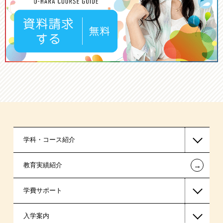
学科・コース紹介
←
教育実績紹介
国家公務員・地方公務員系
学費サポート
警察官・消防官系
入学案内
ビジネス系
高等教育の修学支援新制度