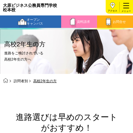
大原ビジネス公務員専門学校
松本校
アクセス
オープン
資料請求
お問合せ
キャンパス
高校2年生の方
進路をご検討されている
高校2年生の方へ
訪問者別
高校2年生の方
進路選びは早めのスタート
がおすすめ！