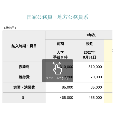
国家公務員・地方公務員系
（単位:円）
1年次
前期
後期
納入時期・費目
入学
2027年
手続き時
8月31日
授業料
310,000
310,000
維持費
70,000
70,000
スクロールできます
実習・演習費
85,000
85,000
計
465,000
465,000