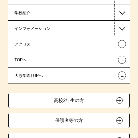
学校紹介
医療事務系
日本学生支援機構の奨学金
一般入学
インフォメーション
ホテル・トラベル系
国の教育ローン
AO入学
在校生からあなたへ
←
アクセス
スポーツ・トレーナー系
提携教育ローン
指定校推薦入学
夢を叶えた先輩たち
お知らせ・新着情報
←
TOPへ
新聞奨学生
指定校自己推薦入学
施設・研修所
在校生へのお知らせ
←
大原学園TOPへ
試験による特待生制度
特別推薦入学
学生マンションのご案内
各種証明書の発行ご希望の方
資格・クラブ活動による特待生制度
推薦入学
大原の資格サポート制度
卒業生の方（2019年3月以降の卒業生）
高校2年生の方
ボランティア・クラブ・
大原学園グループ案内
採用ご担当の方
生徒会活動推薦入学
保護者等の方
自己推薦入学