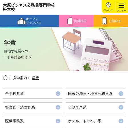
大原ビジネス公務員専門学校
松本校
アクセス
オープン
資料請求
お問合せ
キャンパス
学費
目指す職業への
一歩を踏み出そう
入学案内
学費
全学科共通
国家公務員・地方公務員系
警察官・消防官系
ビジネス系
医療事務系
ホテル・トラベル系