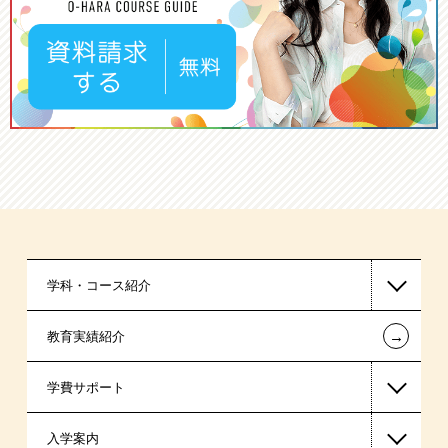
学科・コース紹介
←
教育実績紹介
国家公務員・地方公務員系
学費サポート
警察官・消防官系
入学案内
ビジネス系
高等教育の修学支援新制度