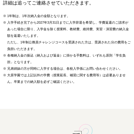
詳細は追ってご連絡させていただきます。
※
1年制は、1年次納入金の金額となります。
※
入学手続き完了から2027年3月31日までに入学辞退を希望し、学費返還のご請求が
あった場合に限り、入学金を除く授業料、教材費、維持費、実習・演習費の納入金
額を返還いたします。
ただし、1年制公務員チャレンジコースを受講された方は、受講された分の費用をご
負担いただきます。
※
各種納入金の振込（納入および返金）に掛かる手数料は、いずれも原則「学生負
担」となります。
※
兄弟姉妹の方が同時に入学する場合は、各校入学係にお問い合わせください。
※
大原学園では上記以外の学費（授業延長、補習に関する費用等）は必要ありませ
ん。卒業までの納入額を必ずご確認ください。