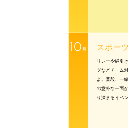
10
スポー
月
リレーや綱引
グなどチーム
よ。普段、一
の意外な一面
り深まるイベ