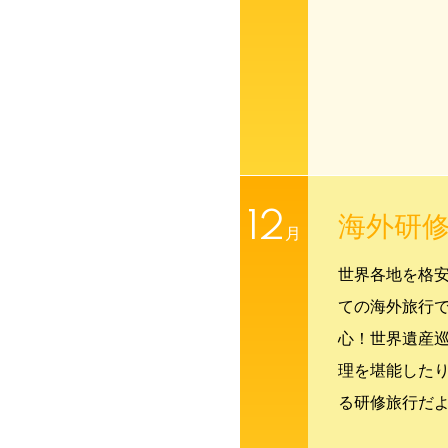
12
海外研
月
世界各地を格
ての海外旅行
心！世界遺産
理を堪能した
る研修旅行だ