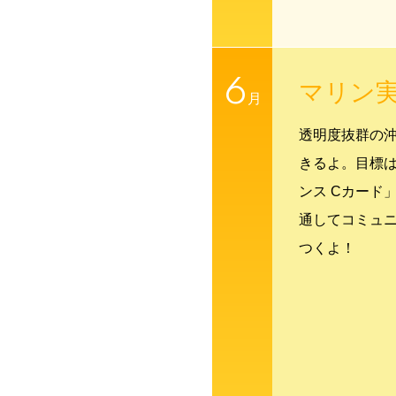
6
マリン
月
透明度抜群の
きるよ。目標
ンス Cカード
通してコミュ
つくよ！