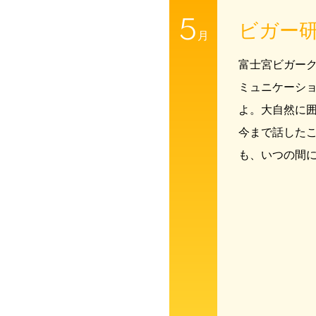
5
ビガー
月
富士宮ビガー
ミュニケーシ
よ。大自然に
今まで話した
も、いつの間