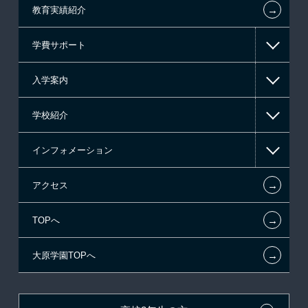
←
教育実績紹介
情報IT系
学費サポート
ゲーム・CG・デザイン系
入学案内
マンガ・イラスト系
高等教育の修学支援新制度
学校紹介
東京経営大学 学士取得コース
日本学生支援機構の奨学金
一般入学
インフォメーション
日本政策金融公庫（国の教育ローン）
AO入学制度
在校生からあなたへ
←
アクセス
提携教育ローン
指定校推薦入学
夢を叶えた先輩たち
お知らせ・新着情報
←
TOPへ
新聞奨学生
特別推薦入学
施設・研修所
在校生へのお知らせ
←
大原学園TOPへ
試験による特待生制度
推薦入学
学生寮・マンションのご案内
各種証明書の発行ご希望の方
ボランティア・クラブ・
面接のみによる特待生制度
大原の資格サポート制度
卒業生の方（2019年3月以降の卒業生）
生徒会活動推薦入学