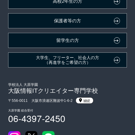
高校2年生の方
取得資格による特待生制度
自己推薦入学
大原学園グループ案内
採用ご担当の方
保護者等の方
クラブ特待生制度
学費
吹奏楽部による特待生制度
東京経営大学への3年次編入学
留学生の方
デザインコンクール＆マンガコンクール特待生制度
大学・短大・公務員併願制度
大学生、フリーター、社会人の方
（再進学をご希望の方）
親族紹介制度
学校法人 大原学園
大阪情報ITクリエイター専門学校
〒556-0011 大阪市浪速区難波中1-6-2
MAP
大原学園 総合受付
06-4397-2450