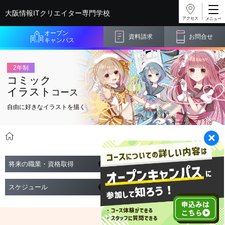
大阪情報ITクリエイター
専門学校
アクセス
オープン
資料請求
お問合せ
キャンパス
2年制
コミック
イラスト
コース
自由に好きなイラストを描く
学科・コース紹介
マンガ・イラスト系
コミックイラストコース
将来の職業・資格取得
時間割
スケジュール
実習風景