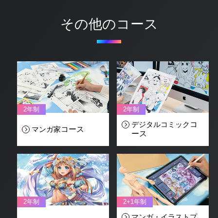
その他のコース
2年制
2年制
デジタルコミック
コ
マンガ家
コース
ース
2年制
2+1年制
マンガ・イラストプ