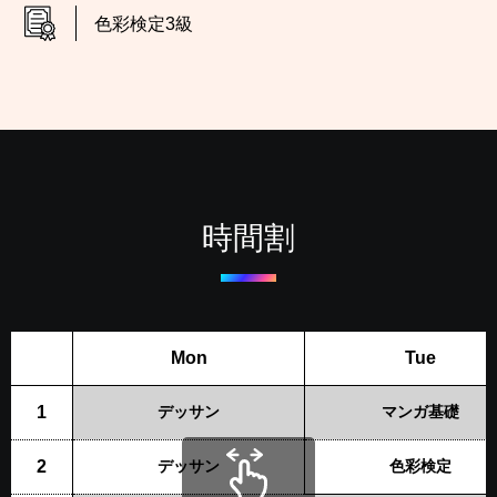
色彩検定3級
時間割
Mon
Tue
1
デッサン
マンガ基礎
2
デッサン
色彩検定