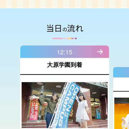
当日
流れ
の
12:15
大原学園到着