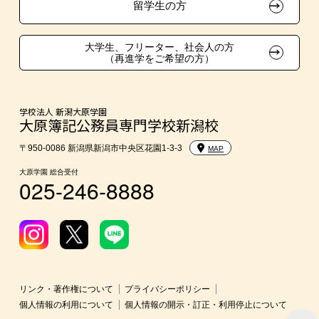
在校生・卒業生紹介推薦入学
留学生の方
大学生・短期大学生特別入学
大学生、フリーター、社会人の方
（再進学をご希望の方）
学費
東京経営大学への3年次編入学
学校法人 新潟大原学園
大原簿記公務員専門学校新潟校
入学前のおすすめ学習システム
〒950-0086 新潟県新潟市中央区花園1-3-3
MAP
大原学園 総合受付
025-246-8888
大学・短期大学・公務員併願制度
リンク・著作権について
プライバシーポリシー
個人情報の利用について
個人情報の開示・訂正・利用停止について