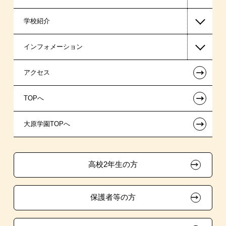
学校紹介
ビジネス系
日本学生支援機構の奨学金
一般入学
インフォメーション
ホテル・観光系
国の教育ローン
AO入学
在校生からあなたへ
←
アクセス
提携教育ローン
指定校推薦入学
夢を叶えた先輩たち
お知らせ・新着情報
←
TOPへ
試験による特待生制度
指定校自己推薦入学
施設・研修所
在校生へのお知らせ
←
大原学園TOPへ
資格・クラブ活動による特待生制度
特別推薦入学
大原の資格サポート制度
採用ご担当の方
推薦入学
高校2年生の方
ボランティア・クラブ・
生徒会活動推薦入学
保護者等の方
自己推薦入学