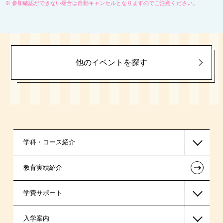
※
参加確認ができない場合は自動キャンセルとなりますのでご注意ください。
他のイベントを探す
学科・コース紹介
←
教育実績紹介
国家公務員・地方公務員系
学費サポート
警察官・消防官系
入学案内
公認会計士・税理士系
高等教育の修学支援新制度