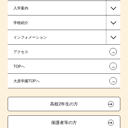
入学案内
高等教育の修学支援新制度
学校紹介
日本学生支援機構の奨学金
一般入学
インフォメーション
国の教育ローン
AO入学
在校生からあなたへ
←
アクセス
提携教育ローン
指定校推薦入学
夢を叶えた先輩たち
お知らせ・新着情報
←
TOPへ
試験による特待生制度
指定校自己推薦入学
施設・研修所
在校生へのお知らせ
←
大原学園TOPへ
資格・クラブ活動による特待生制度
特別推薦入学
大原の資格サポート制度
採用ご担当の方
推薦入学
高校2年生の方
ボランティア・クラブ・
生徒会活動推薦入学
保護者等の方
自己推薦入学