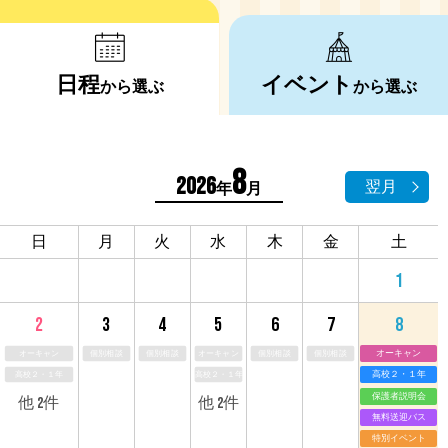
日程
イベント
から選ぶ
から選ぶ
8
2026
翌月
年
月
日
月
火
水
木
金
土
1
3
4
5
6
7
2
8
オーキャン
個別相談
個別相談
オーキャン
個別相談
個別相談
オーキャン
高校２・１年
高校２・１年
高校２・１年
保護者説明会
他 2件
他 2件
無料送迎バス
特別イベント