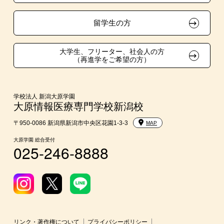
在校生・卒業生紹介推薦入学
留学生の方
大学生・短期大学生特別入学
大学生、フリーター、社会人の方
（再進学をご希望の方）
学費
東京経営大学への3年次編入学
学校法人 新潟大原学園
大原情報医療専門学校新潟校
入学前のおすすめ学習システム
〒950-0086 新潟県新潟市中央区花園1-3-3
MAP
大原学園 総合受付
025-246-8888
大学・短期大学・公務員併願制度
リンク・著作権について
プライバシーポリシー